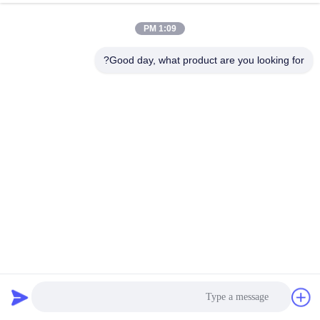
1:09 PM
جولة
في
Good day, what product are you looking for?
المعمل
مراقبة
الجودة
اتصل
بنا
GB7233-87 مصانع الحديد الإسفنج GS42CrMo4 مطحنة التروس
أخبار
والكرات مصنع تروس محيط
طاحونة جير جير
2023-08-08
84 المشاهدات
اطلب