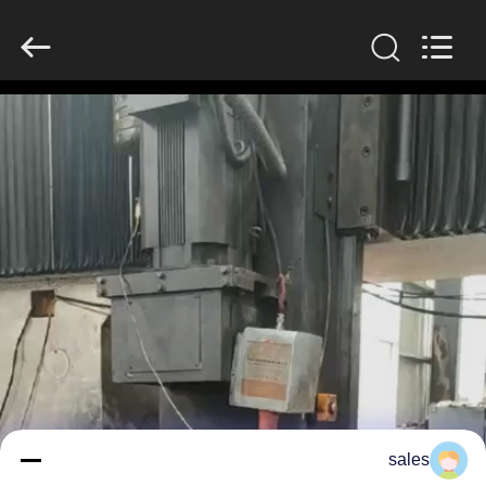
Luoyang
Zhongtai
Industries
CO.,LTD.
All
Rights
Reserved.
الصفحة
الرئيسية
منتجات
عرض
الواقع
الافتراضي
معلومات
sales
عنا