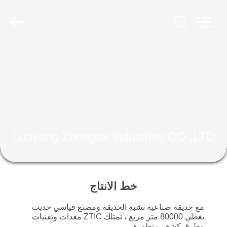
Luoyang
Zhongtai
Industries
CO.,LTD.
All
Rights
Reserved.
الصفحة
الرئيسية
منتجات
عرض
Luoyang Zhongtai Industries CO.,LTD
الواقع
الافتراضي
خط الانتاج
معلومات
مع حديقة صناعية تشبه الحديقة ومصنع قياسي حديث
عنا
يغطي 80000 متر مربع ، تمتلك ZTIC معدات وتقنيات
وطرق كشف متطورة.