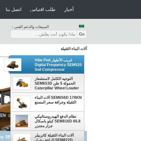
أخبار
طلب اقتباس
اتصل بنا
المبيعات والدعم الفنى：
Go
آلات البناء الثقيلة
غريب الأطوار Vibe Pod
Digital Frequency SEM520
Soil Compressor
Construction Machinery
التوجيه الكامل لاستشعار
الحمولة 5 طن SEM653D
Caterpillar Wheel Loader
SEM656D 178KN آلات البناء
الثقيلة وجرافة سعر المصنع
نظام الدفع الهيدروستاتيكي
SEM816D 66.8 كيلو باسكال
جرار مجنزر
آلات البناء الثقيلة كاتربيلر
التوجيه ا
SEM822D الزاحف جرار