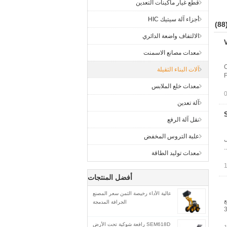
قطع غيار ماكينات التعدين
أجزاء آلة سيتيك HIC
(8
الالتفاف واضعة الدائري
V
معدات مصانع الاسمنت
Cater
آلات البناء الثقيلة
طوانة1600 ملمسمك الاسطوانة50 ملمالسرعة (F /
معدات خلع الملابس
آلة تعدين
SE
نقل آلة الرفع
علبة التروس المخفض
ة معدل
معدات توليد الطاقة
أفضل المنتجات
عالية الأداء رخيصة الثمن سعر المصنع
ية الكفاءة SEM656D للبيع
الجرافة المدمجة
م 3 قاعدة العجلات 3300
SEM618D رافعة شوكية تحت الأرض