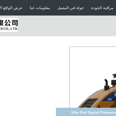
مراقبة الجودة
جولة في المعمل
معلومات عنا
عرض الواقع ال
لكامل لاستشعار الحمولة 5 طن SEM653D Caterpillar Wheel