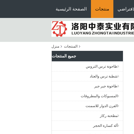
افتراضي
منتجات
الصفحة الرئيسية
المنتجات
منزل
جميع المنتجات
طاحونة ترس التروس
شطبة ترس والعتاد
طاحونة جير جير
المسبوكات والمطروقات
الفرن الدوار للاسمنت
مطحنة ركاز
آلة كسارة الحجر