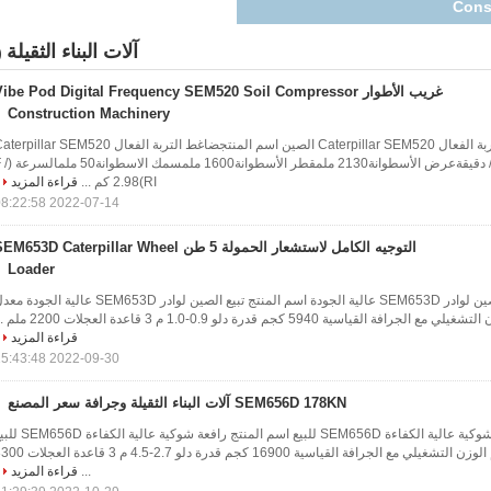
آلات البناء الثقيلة
8)
غريب الأطوار ibe Pod Digital Frequency SEM520 Soil Compressor
Construction Machinery
وصف المنتجاتضاغط التربة الفعال Caterpillar SEM520 الصين اسم المنتجضاغط التربة الفعال pillar SEM520
الصينسرعة2000r / دقيقةعرض الأسطوانة2130 ملمقطر الأس
RI)2.98 كم ...
قراءة المزيد
2022-07-14 08:22:58
التوجيه الكامل لاستشعار الحمولة 5 طن M653D Caterpillar Wheel
Loader
وصف المنتجات تبيع الصين لوادر SEM653D عالية الجودة اسم المنتج تبيع الصين لوادر SEM653D عالية الجود
قراءة المزيد
2022-09-30 15:43:48
SEM656D 178KN آلات البناء الثقيلة وجرافة سعر المصنع
وصف المنتجات رافعة شوكية عالية الكفاءة SEM656D للبيع اسم المنتج رافعة شوكية عال
معدل الحمولة 5000 كجم الوزن التشغيلي مع الجرافة القياسية 16900 كجم قدرة دلو 2.7-4.5 
...
قراءة المزيد