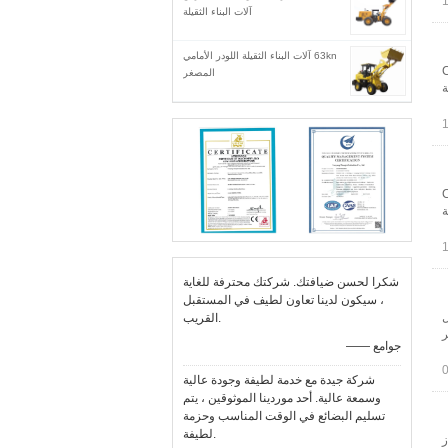
آلات البناء الثقيلة
63kn آلات البناء الثقيلة اللودر الأمامي
Cater
المصغر
ملم الأعلى.ميل 30 درجة
Cater
 مم الأعلى.ميل 30 درجة
شكرا لحسن ضيافتك. شركتك محترفة للغاية
، سيكون لدينا تعاون لطيف في المستقبل
رخيصة Cat SEM919 طول
القريب.
 الجر
—— جوامع
شركة جيدة مع خدمة لطيفة وجودة عالية
وسمعة عالية. أحد موردينا الموثوقين ، يتم
تسليم البضائع في الوقت المناسب وحزمة
لطيفة.
از