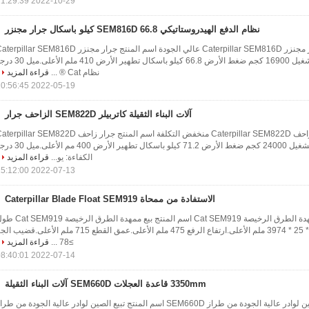
2022-10-29 11:29:39
نظام الدفع الهيدروستاتيكي SEM816D 66.8 كيلو باسكال جرار مجنزر
وصف المنتجات جرار مجنزر Caterpillar SEM816D عالي الجودة اسم المنتج جرار مجنزر pillar SEM816D
عالي الجودة وزن التشغيل 16900 كجم ضغط الأرض 66.8 كيلو باسكال تطهير الأرض 410 
نظام Cat ® ...
قراءة المزيد
2022-05-19 10:56:45
آلات البناء الثقيلة كاتربيلر SEM822D الزاحف جرار
وصف المنتجات جرار زاحف Caterpillar SEM822D منخفض التكلفة اسم المنتج جرار زاحف pillar SEM822D
منخفض التكلفة وزن التشغيل 24000 كجم ضغط الأرض 71.2 كيلو باسكال تطهير الأرض 400
الكفاءة: يو...
قراءة المزيد
2022-07-13 15:12:00
الاستفادة من ممحاة Caterpillar Blade Float SEM919
وصف المنتجات بيع ممهدة الطرق الرخيصة Cat SEM919 اسم المنتج بيع ممهدة الطرق ال
النصل (L * W * H) 3974 * 25 * 607 ملم الأعلى.ارتفاع الرفع 475 ملم الأعلى.عمق القطع 715 ملم الأعلى.قضيب
≥78 ...
قراءة المزيد
2022-07-14 08:40:01
3350mm قاعدة العجلات SEM660D آلات البناء الثقيلة
وصف المنتج تبيع الصين لوادر عالية الجودة من طراز SEM660D اسم المنتج تبيع الصين لوادر عالية الجودة من طر