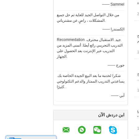
 3.3-5.5 م 3 قاعدة
—— Sammel
من خلال التواصل الجيد للغاية تم حل جميع
المشكلات ، راضٍ عن مشترياتي.
—— الكسندرا
اسم المنتج
Recommedation جيد. الاستقبال محترف.
لجرافة القياسية 5940 كجم
التدريب التجريبي رائع أيضًا. أتمنى المزيد من
التدريب عبر الإنترنت بعد الحصول على
الجهاز.
—— جورج
 اسم المنتج
شكرا لخدمة ما بعد البيع الجيدة الخاصة بك.
يساعدني التدريب الممتاز والدعم التكنولوجي
كثيرًا.
—— آبي
Moto
ابن دردش الآن
919Mo وزن العملية (الآلة الأساسية) 15070 كجم طول النصل (L * W * H) 3974 * 25 *