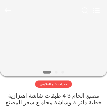
Luoyang
Zhongtai
Industries
CO.,LTD.
All
Rights
Reserved.
الصفحة
الرئيسية
منتجات
عرض
الواقع
الافتراضي
معدات خلع الملابس
معلومات
مصنع الخام 3 4 طبقات شاشة اهتزازية
خطية دائرية وشاشة مجاميع سعر المصنع
عنا