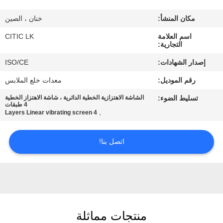
مكان المنشأ:
خنان ، الصين
جولة
اسم العلامة
CITIC LK
في
التجارية:
المعمل
إصدار الشهادات:
ISO/CE
رقم الموديل:
معدات خلع الملابس
مراقبة
تسليط الضوء:
الشاشة الاهتزازية الخطية الدائرية ، شاشة الاهتزاز الخطية
الجودة
4 طبقات
,
4 Layers Linear vibrating screen
اتصل
اتصل بنا!
بنا
أخبار
منتجات مماثلة
اطلب