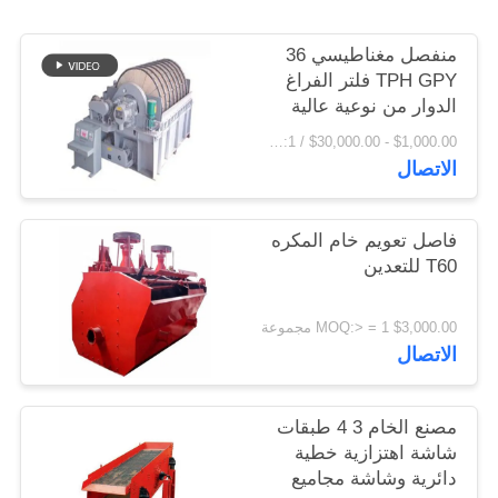
اقتباس
منفصل مغناطيسي 36
TPH GPY فلتر الفراغ
خريطة
الدوار من نوعية عالية
الموقع
$1,000.00 - $30,000.00 / Set MOQ:1 مجموعة / مجموعات
الاتصال
PRIVACY
POLICY
فاصل تعويم خام المكره
T60 للتعدين
$3,000.00 MOQ:> = 1 مجموعة
الاتصال
مصنع الخام 3 4 طبقات
شاشة اهتزازية خطية
دائرية وشاشة مجاميع