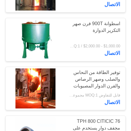
الاتصال
جولة
في
اسطوانة 900T فرن صهر
97
التكرير الدوارة
المعمل
طاحونة جير جير
$1,000.00 - $2,000.00 / Set MOQ:1 مجموعة / مجموعات
مراقبة
الاتصال
الجودة
توفير الطاقة من النحاس
والصلب وصهر الرصاص
اتصل
والفرن الدوار المصبوبات
255
بنا
والمطروقات
قابل للتفاوض MOQ:1 مجموعات
المسبوكات
الاتصال
أخبار
والمطروقات
76 TPH 800 CITICIC
اطلب
مجفف دوار يستخدم على