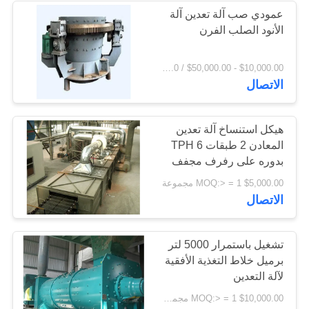
عمودي صب آلة تعدين آلة
الأنود الصلب الفرن
236
$10,000.00 - $50,000.00 / Piece MOQ:1.0 قطعة / قطع
آلة كسارة الحجر
الاتصال
هيكل استنساخ آلة تعدين
المعادن 2 طبقات 6 TPH
بدوره على رفرف مجفف
144
$5,000.00 MOQ:> = 1 مجموعة
الاتصال
قطع غيار ماكينات
التعدين
تشغيل باستمرار 5000 لتر
برميل خلاط التغذية الأفقية
لآلة التعدين
$10,000.00 MOQ:> = 1 مجموعة