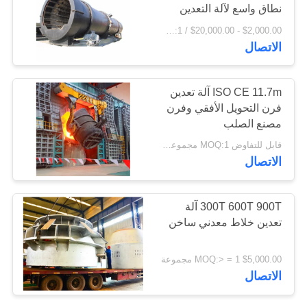
نطاق واسع لآلة التعدين
اقتباس
$2,000.00 - $20,000.00 / Piece MOQ:1 قطعة / قطع
77
الاتصال
خريطة
الموقع
الفرن الدوار للاسمنت
ISO CE 11.7m آلة تعدين
فرن التحويل الأفقي وفرن
مصنع الصلب
PRIVACY
قابل للتفاوض MOQ:1 مجموعات
POLICY
الاتصال
268
300T 600T 900T آلة
تعدين خلاط معدني ساخن
مطحنة ركاز
$5,000.00 MOQ:> = 1 مجموعة
الاتصال