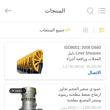
Luoyang
Zhongtai
Industries
المنتجات
CO.,LTD.
All
Rights
Reserved.
الصفحة
61
جميع المنتجات
الرئيسية
طاحونة ترس التروس
ISO9001: 2008 D660
منتجات
Liner Sheaves دليل
العجلات ورافعة أجزاء
عرض
المسبوكات والمطروقات
$1,000.00 - $2,000.00 / Ton MOQ:1.0 طن / طن
الاتصال
الواقع
24
الافتراضي
عمودي صغير الحجم تجاوز
شطبة ترس والعتاد
ارتفاع ضغط مطحنة ريموند
معلومات
وسعر المصنع مطحنة
عنا
رايموند
$20,000.00 MOQ:> = 1 مجموعة