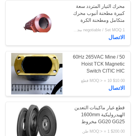
محرك التيار المتردد سعة
كبيرة مطحنة أنبوب محرك
236
متكامل ومطحنة الكرة
الأسمنتية
negotiable / Set MOQ:1 مجموعة / مجموعات
آلة كسارة الحجر
الاتصال
50 / 60Hz 265VAC Mine
Hoist TCK Magnetic
Switch CITIC HIC
Machine Parts
144
$10.00 MOQ:> = 10 قطع
الاتصال
قطع غيار ماكينات
التعدين
قطع غيار ماكينات التعدين
الهيدروليكية 1600mm
GG20 GG25 مخروط
كسارة بكرة عجلات
$200.00 MOQ:> = 1 طن