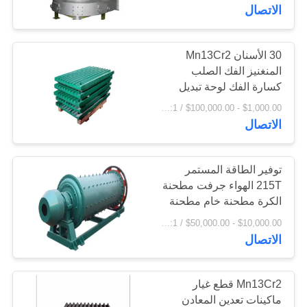
الاتصال
جولة
في
30 الأسنان Mn13Cr2
97
المنغنيز الفك الصلب
المعمل
كسارة الفك لوحة تبديل
طاحونة جير جير
لوحة
$1,000.00 - $100,000.00 / Set MOQ:1 مجموعة / مجموعات
مراقبة
الاتصال
الجودة
توفير الطاقة المستمر
215T الهواء جرفت مطحنة
اتصل
الكرة مطحنة خام مطحنة
255
بنا
$10,000.00 - $50,000.00 / Set MOQ:1 مجموعة / مجموعات
المسبوكات
الاتصال
أخبار
والمطروقات
Mn13Cr2 قطع غيار
اطلب
ماكينات تعدين المعادن