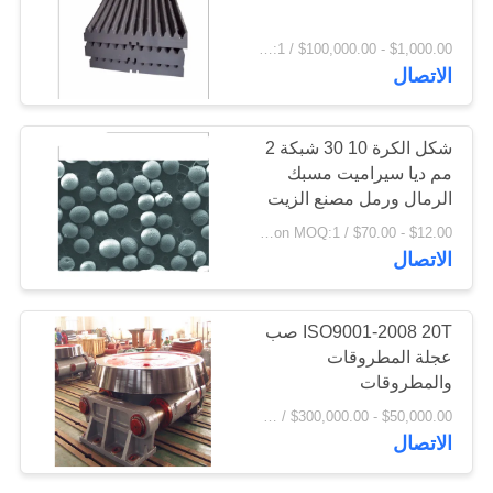
اقتباس
$1,000.00 - $100,000.00 / Set MOQ:1 مجموعة / مجموعات
77
الاتصال
خريطة
الموقع
الفرن الدوار للاسمنت
شكل الكرة 10 30 شبكة 2
مم ديا سيراميت مسبك
الرمال ورمل مصنع الزيت
PRIVACY
$12.00 - $70.00 / Ton MOQ:1 طن / طن
POLICY
الاتصال
268
ISO9001-2008 20T صب
عجلة المطروقات
مطحنة ركاز
والمطروقات
$50,000.00 - $300,000.00 / Set MOQ:1 مجموعة / مجموعات
الاتصال