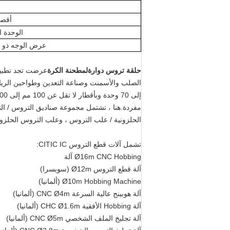
أقص
الوحدة 
عرض الوجه ذو ا
حلقة تروس دوارة
لمطحنة الكرة
عرضت تجد تطبيقً
مفردة.هنا ، تشتمل مجموعة صناديق التروس / الت
الحلزونية / علب التروس ، وعلب التروس الحلزون
تشمل آلات قطع التروس CITIC IC:
Ø16m CNC Hobbing آلة
آلة قطع التروس Ø12m (سويسرا)
Ø10m Hobbing Machine (ألمانيا)
آلة هوبينج عالية السرعة CNC Ø4m (ألمانيا)
آلة Hobbing الأفقية CHC Ø1.6m (ألمانيا)
آلة تجليخ الملف الشخصي CNC Ø5m (ألمانيا)