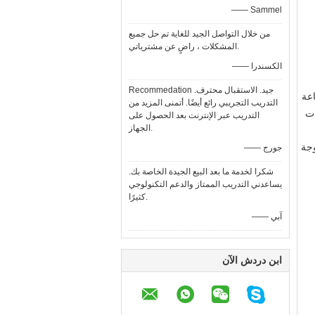
—— Sammel
من خلال التواصل الجيد للغاية تم حل جميع
المشكلات ، راضٍ عن مشترياتي.
—— الكسندرا
Recommedation جيد. الاستقبال محترف.
عة
التدريب التجريبي رائع أيضًا. أتمنى المزيد من
تم توفيرها في نطاق وحدة من 10 وحدات
التدريب عبر الإنترنت بعد الحصول على
الجهاز.
وجة
—— جورج
شكرا لخدمة ما بعد البيع الجيدة الخاصة بك.
يساعدني التدريب الممتاز والدعم التكنولوجي
كثيرًا.
—— آبي
ابن دردش الآن