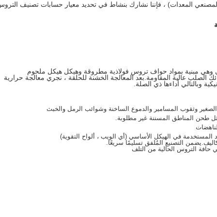
(الرابطة الأمريكية لمصنعي المعدات) ، فإننا نشارك بنشاط في تحديد معيار حسابات تصنيف الترو
 وهي مبنية بمواد حواف تروس فولاذية مطروقة وهيكل هيكل ملحوم
ئك الصلب عالية المقاومة.بعد المعالجة الخشنة للحلقة ، نجري معالجة حرارية
 وبالتالي أداءها ذي الصلة.
الصغير وثقوب المسامير والدموع الساخنة وشوائب الرمل والخبث
مثل طحن المناطق المسننة غير مطلوبة.
لناهضات
د المستخدمة في الهيكل الأساسي (أي الويب ، ألواح التقوية)
ليف.يضمن التصنيع المُلفق تسليمًا سريعًا.
حافة التروس الحالية من التلف