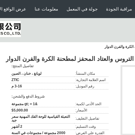
مراقبة الجودة
جولة في المعمل
معلومات عنا
عرض الواقع ال
لكرة والفرن الدوار
تروس والعتاد المحفز لمطحنة الكرة والفرن الدوار
تفاصيل المنتج:
مكان المنشأ:
لويانغ ، خنان ، الصين
اسم العلامة التجارية:
ZTIC
رقم الموديل:
3-16 م
شروط الدفع والشحن:
الحد الأدنى لكمية:
&gt; = 1 مجموعة
الأسعار:
$5,000.00
التعبئة القياسية للوحة الفك المهنية سعر
تفاصيل التغليف:
جيد
وقت التسليم:
2 أشهر
القدرة على العرض:
2000 مجموعة / مجموعات في السنة