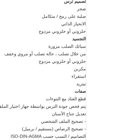
تصميم ترس
ضجر
صلبة على رمح / متكامل
الانحياز الذاتي
حلزوني أو حلزوني مزدوج
التجسيد
سبائك الصلب مزورة
من خلال تصلب ، حالة تصلب أو مروي وخفف
حلزوني أو حلزوني مزدوج
مكربن
استقراء
نيتريد
صفات
قطع العتاد مع النتوءات
يتم فحص جودة الترس بواسطة جهاز اختبار الم
تعديل جناح الأسنان
- تصحيح الملف الشخصي
- تصحيح الرصاص (مستقيم / برميل)
التصاميم / النسب حسب ISO-DIN-AGMA