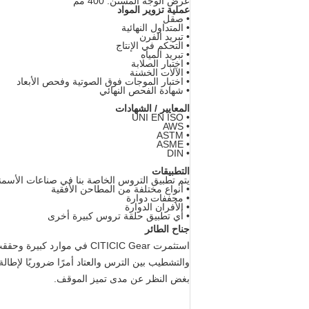
عرض الوجه المسنن: 400 مم
عملية تزوير المواد
• صقل
• المتداول النهائية
• تبريد الفرن
• التحكم في الإنتاج
• تبريد المياه
• اختبار الصلابة
• الآلات الخشنة
• اختبار الموجات فوق الصوتية وفحص الأبعاد
• شهادة الفحص النهائي
المعايير / الشهادات
• UNI EN ISO
• AWS
• ASTM
• ASME
• DIN
التطبيقات
يتم تطبيق التروس الخاصة بنا في صناعات الأسمن
• أنواع مختلفة من المطاحن الأفقية
• مجففات دوارة
• الأفران الدوارة
• أي تطبيق حلقة تروس كبيرة أخرى
جناح الطائر
استثمرت CITICIC Gear في موا
والتشطيب بين الترس والعتاد أمرًا ضروريًا لإطالة
بغض النظر عن مدى تميز الموقف.