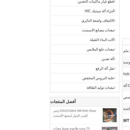
قطع غيار ماكينات التعدين
أجزاء آلة سيتيك HIC
الالتفاف واضعة الدائري
معدات مصانع الاسمنت
آلات البناء الثقيلة
معدات خلع الملابس
آلة تعدين
نقل آلة الرفع
علبة التروس المخفض
معدات توليد الطاقة
أفضل المنتجات
احدة
GS42CrMo4 Mill Girth Gear وجير
الفرن الدوار لمصنع الأسمنت
70 وحدة طاحونة محيط معدات