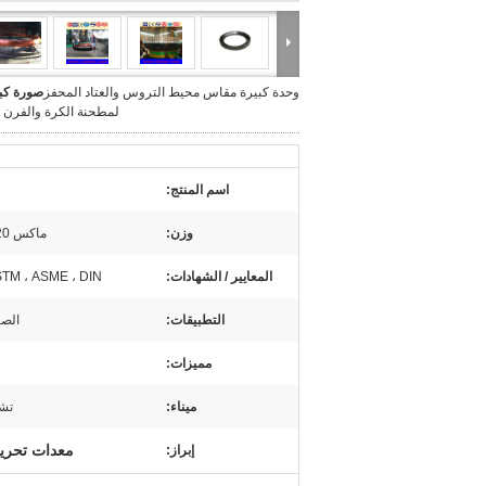
وحدة كبيرة مقاس محيط التروس والعتاد المحفز
صورة كبي
لمطحنة الكرة والفرن ا
اسم المنتج:
وزن:
ماكس 120 طن متري قطعة واحدة
المعايير / الشهادات:
STM ، ASME ، DIN
التطبيقات:
الصن
مميزات:
ميناء:
تشي
معدات تحريك
إبراز: