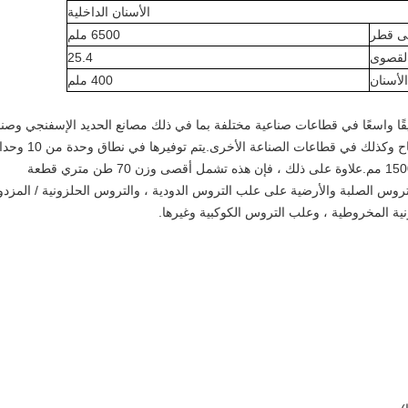
الأسنان الداخلية
ى قطر
6500 ملم
القصوى
25.4
لأسنان
400 ملم
ا واسعًا في قطاعات صناعية مختلفة بما في ذلك مصانع الحديد الإسفنجي وصنا
الصلب والأسمنت وصناعة التعدين وطواحين الرياح وكذلك في قطاعات الصناعة الأخرى.ي
إلى 70 وحدة وبأقطار لا تقل عن 100 مم إلى 15000 مم.علاوة على ذلك ، فإن هذه تشمل أقصى وزن 70 طن متري قطعة
روس الصلبة والأرضية على علب التروس الدودية ، والتروس الحلزونية / المزد
ية المخروطية ، وعلب التروس الكوكبية وغيرها.