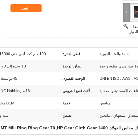
اتصل
رة :
لدوار
حلقة والعتاد الدورية
قطر الدائرة:
100 ملم كحد أدنى حتى 16000 ملم
نطاق الوحدة:
10 وحدة إلى 70 وحدة
UNI EN ISO ، AWS ، A
الوحدة القصوى:
45 بواسطة hob
اعات الاسمنتية والمعدنية
آلات قطع التروس:
16 م CNC Hobbing آلة
منافس
خدمة:
OEM مخصص
نغداو ، شنغهاي ، تيانجين
يضمن:
سنة و
 مقاس الفولاذ
1400 HP Gear Girth Gear
70 MT MT Mill Ring Ring Gear
,
,