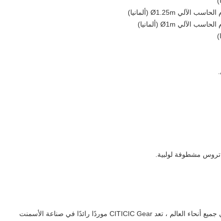
ي Ø1.25m (ألمانيا)
آلي Ø1m (ألمانيا)
روس مشطوفة لولبية.
مع أكثر من 1000 مقاس من التروس المباعة في جميع أنحاء العالم ، تعد CITICIC Gear موردًا رائدًا في صناعة الأسمنت