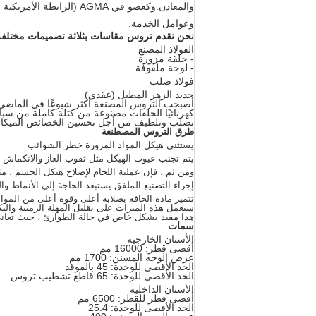
والمعادن.وكعضو في AGMA 
وعوامل الخدمة.
نحن نقدم تروس مقاسات بثلاثة تصميمات مختلفة
الفولاذ المصنع
- حلقة مزورة
- لوحة ملفوفة
فولاذ صلب
حديد الزهر المطيل (عقدي)
أصبحت التروس المصنعة أكثر شيوعًا في الماضي
كهربائيًا.الحلقات مصنوعة من كتلة كاملة من سبا
تصلب وتلطيف من أجل تحسين الخصائص الميكانيكية
طرق التروس المصطنعة
يستثني هيكل المواد المزورة خطر الشوائب
يتم تجنب عيوب الهيكل مثل ثقوب الغاز والانكماش 
ومن ثم ، فإن عملية اللحام لإصلاح هيكل الجسم ، 
إجراء التصنيع الملفق يستبعد الحاجة إلى الأنماط وا
تتميز مادة الحافة بصلابة أعلى وقوة أعلى من الموا
ستعمل هذه الميزات على تقليل المهلة الزمنية والتكا
هذا مفيد بشكل خاص في حالة الطوارئ ، حيث تعاني 
سمات
الأسنان الخارجية
أقصى قطر: 16000 مم
عرض الوجه المسنن: 1700 مم
الحد الأقصى للوحدة: 45 بالموقد
الحد الأقصى للوحدة: 65 قاطع تشطيب تروس
الأسنان الداخلية
أقصى قطر للقطر: 6500 مم
الحد الأقصى للوحدة: 25.4