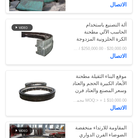
الاتصال
جولة
في
آلة التصنيع باستخدام
الحاسب الآلي مطحنة
المعمل
الكرة الحلزونية المزدوجة
نصف مقاس والعتاد ومصنع
$20,000.00 - $250,000.00 / Set MOQ:1 مجموعة / مجموعات
تروس الفرن الدوار
مراقبة
الاتصال
الجودة
موقع البناء الثقيلة مطحنة
الأبعاد الكبيرة الحجم والعتاد
اتصل
وسعر المصنع والعتاد فرن
بنا
دوار سعر المصنع
$10,000.00 MOQ:> = 1 مجموعة
الاتصال
أخبار
المقاومة للارتداء منخفضة
اطلب
الضوضاء الفرن الدواري