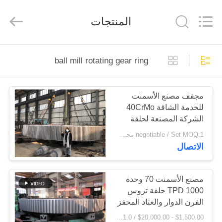
Luoyang
Zhongtai
Industries
المنتجات
CO.,LTD.
All
Rights
Reserved.
الصفحة
ball mill rotating gear ring
الرئيسية
مجفف مصنع الأسمنت
منتجات
للخدمة الشاقة 40CrMo
الشركة المصنعة لحلقة
عرض
التروس الدوارة ومحفز
negotiable / Set MOQ:1 مجموعة / مجموعات
التروس
الاتصال
الواقع
الافتراضي
مصنع الأسمنت 70 وحدة
1000 TPD حلقة تروس
معلومات
الفرن الدوار والعتاد المحفز
عنا
$1,500.00 - $20,000.00 / Set MOQ:1.0 مجموعة / مجموعات