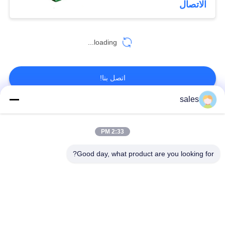
الاتصال
loading...
اتصل بنا!
sales
فئات شعبية
جميع
2:33 PM
طاحونة ترس التروس
شطبة ترس والعتاد
Good day, what product are you looking for?
المسبوكات
طاحونة جير جير
والمطروقات
الفرن الدوار للاسمنت
مطحنة ركاز