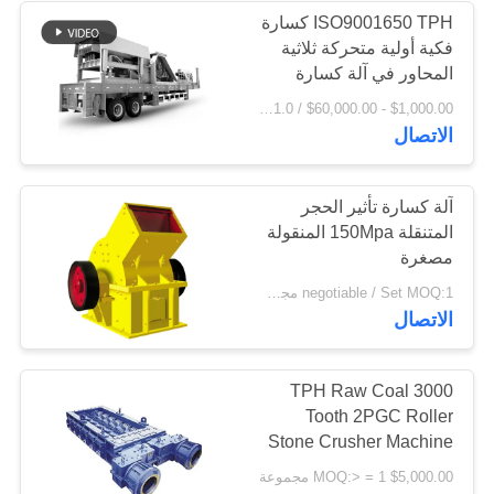
ISO9001650 TPH كسارة
فكية أولية متحركة ثلاثية
236
المحاور في آلة كسارة
الحجر
$1,000.00 - $60,000.00 / Set MOQ:1.0 مجموعة / مجموعات
آلة كسارة الحجر
الاتصال
آلة كسارة تأثير الحجر
المتنقلة 150Mpa المنقولة
مصغرة
144
negotiable / Set MOQ:1 مجموعة / مجموعات
الاتصال
قطع غيار ماكينات
التعدين
3000 TPH Raw Coal
Tooth 2PGC Roller
Stone Crusher Machine
and الفحم كسارة
$5,000.00 MOQ:> = 1 مجموعة
أسطوانية