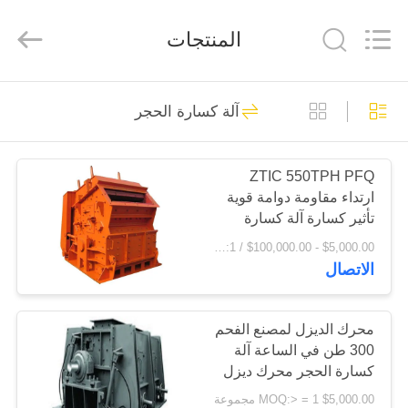
Luoyang
Zhongtai
Industries
المنتجات
CO.,LTD.
All
Rights
Reserved.
الصفحة
61
آلة كسارة الحجر
الرئيسية
طاحونة ترس التروس
ZTIC 550TPH PFQ
منتجات
ارتداء مقاومة دوامة قوية
تأثير كسارة آلة كسارة
عرض
الحجر
$5,000.00 - $100,000.00 / Piece MOQ:1 قطعة / قطع
الاتصال
الواقع
24
الافتراضي
محرك الديزل لمصنع الفحم
شطبة ترس والعتاد
300 طن في الساعة آلة
معلومات
كسارة الحجر محرك ديزل
عنا
$5,000.00 MOQ:> = 1 مجموعة