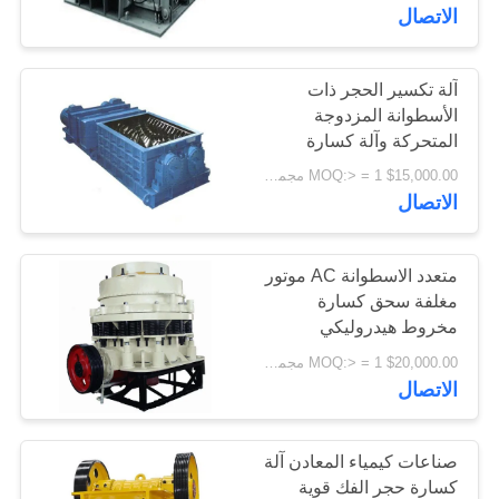
الاتصال
جولة
في
آلة تكسير الحجر ذات
97
الأسطوانة المزدوجة
المعمل
المتحركة وآلة كسارة
طاحونة جير جير
الأسطوانة من مناجم الفحم
$15,000.00 MOQ:> = 1 مجموعة
مراقبة
الاتصال
الجودة
متعدد الاسطوانة AC موتور
مغلفة سحق كسارة
اتصل
مخروط هيدروليكي
255
بنا
$20,000.00 MOQ:> = 1 مجموعة
المسبوكات
الاتصال
أخبار
والمطروقات
صناعات كيمياء المعادن آلة
اطلب
كسارة حجر الفك قوية