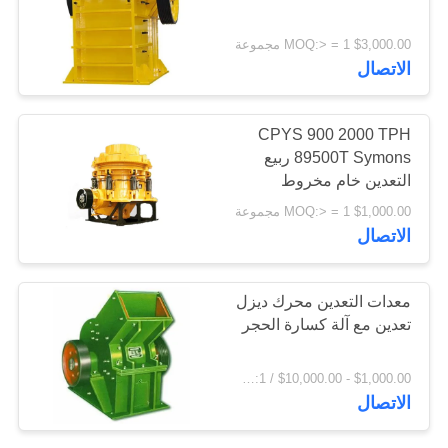
اقتباس
$3,000.00 MOQ:> = 1 مجموعة
77
الاتصال
خريطة
الموقع
الفرن الدوار للاسمنت
CPYS 900 2000 TPH
89500T Symons ربيع
التعدين خام مخروط
PRIVACY
محطم
$1,000.00 MOQ:> = 1 مجموعة
POLICY
الاتصال
268
معدات التعدين محرك ديزل
تعدين مع آلة كسارة الحجر
مطحنة ركاز
$1,000.00 - $10,000.00 / Set MOQ:1 مجموعة / مجموعات
الاتصال