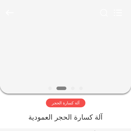
Luoyang
Zhongtai
Industries
CO.,LTD.
All
Rights
Reserved.
الصفحة
الرئيسية
منتجات
عرض
الواقع
الافتراضي
آلة كسارة الحجر
معلومات
آلة كسارة الحجر العمودية
عنا