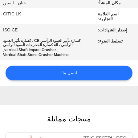
مكان المنشأ:
خنان ، الصين
جولة
اسم العلامة
CITIC LK
التجارية:
في
إصدار الشهادات:
ISO CE
المعمل
تسليط الضوء:
كسارة تأثير العمود الرأسي CE ، كسارة تأثير العمود
الرأسي ، آلة كسارة الحجر ذات العمود الرأسي
,
,
vertical Shaft Impact Crusher
مراقبة
Vertical Shaft Stone Crusher Machine
الجودة
اتصل بنا!
اتصل
بنا
أخبار
منتجات مماثلة
اطلب