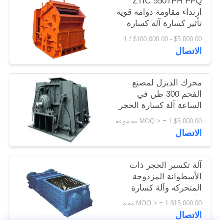
ZTIC 550TPH PFQ
اقتباس
ارتداء مقاومة دوامة قوية
تأثير كسارة آلة كسارة
الحجر
$5,000.00 - $100,000.00 / Piece MOQ:1 قطعة / قطع
خريطة
الاتصال
الموقع
محرك الديزل لمصنع
PRIVACY
الفحم 300 طن في
POLICY
الساعة آلة كسارة الحجر
محرك ديزل
$5,000.00 MOQ:> = 1 مجموعة
الاتصال
آلة تكسير الحجر ذات
الأسطوانة المزدوجة
المتحركة وآلة كسارة
الأسطوانة من مناجم
$15,000.00 MOQ:> = 1 مجموعة
الفحم
الاتصال