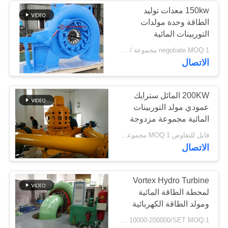
150kw معدات توليد
الطاقة وحدة مولدات
236
التوربينات المائية
فرانسيس
negotiate MOQ:1 مجموعة / مجموعات
آلة كسارة الحجر
الاتصال
200KW المائل سترايك
عمودي مولد التوربينات
المائية مجموعة مزدوجة
رذاذ بندقية
144
قابل للتفاوض MOQ:1 مجموعة / مجموعات
الاتصال
قطع غيار ماكينات
التعدين
Vortex Hydro Turbine
لمحطة الطاقة المائية
ومولد الطاقة الكهربائية
المائية
USD 10000-200000/SET MOQ:1 مجموعة / مجموعات