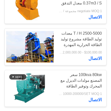
0.37m3 / S معدل التدفق
اقتباس
negotiate MOQ:1 مجموعة / مجموعات
77
الاتصال
خريطة
الموقع
الفرن الدوار للاسمنت
2500-5000 T / H معدات
توليد الطاقة مشروع توليد
الطاقة الحرارية المهدرة
PRIVACY
$100,000.00 - $2,000,000.00 / Set MOQ:1 مجموعة / مجموعات
POLICY
الاتصال
268
100kva 80kw سعر
المصنع مولدات الديزل مع
مطحنة ركاز
المحرك وتوفير الطاقة
USD 10000-200000/SET MOQ:1 مجموعة / مجموعات
الاتصال