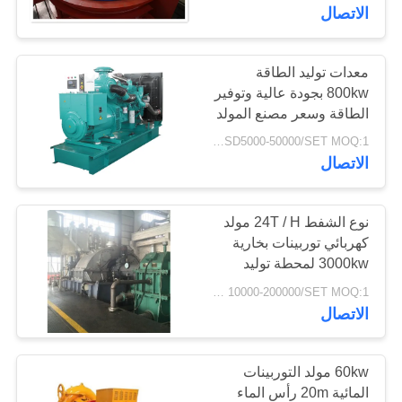
الاتصال
جولة
في
معدات توليد الطاقة
97
800kw بجودة عالية وتوفير
المعمل
الطاقة وسعر مصنع المولد
طاحونة جير جير
USD5000-50000/SET MOQ:1 مجموعة / مجموعات
مراقبة
الاتصال
الجودة
نوع الشفط 24T / H مولد
كهربائي توربينات بخارية
اتصل
3000kw لمحطة توليد
255
بنا
الكهرباء
USD 10000-200000/SET MOQ:1 مجموعة / مجموعات
المسبوكات
الاتصال
أخبار
والمطروقات
60kw مولد التوربينات
اطلب
المائية 20m رأس الماء