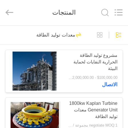
Luoyang
Zhongtai
Industries
المنتجات
CO.,LTD.
All
Rights
Reserved.
الصفحة
61
معدات توليد الطاقة
الرئيسية
طاحونة ترس التروس
مشروع توليد الطاقة
منتجات
الحرارية النفايات لحماية
البيئة
عرض
$100,000.00 - $2,000,000.00 / Set MOQ:1 مجموعة / مجموعات
الاتصال
الواقع
24
الافتراضي
1800kw Kaplan Turbine
شطبة ترس والعتاد
Generator Unit معدات
معلومات
توليد الطاقة
عنا
negotiate MOQ:1 مجموعة / مجموعات