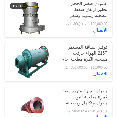
عمودي صغير الحجم
اقتباس
تجاوز ارتفاع ضغط
مطحنة ريموند وسعر
المصنع مطحنة رايموند
خريطة
$20,000.00 MOQ:> = 1 مجموعة
الاتصال
الموقع
توفير الطاقة المستمر
PRIVACY
215T الهواء جرفت
POLICY
مطحنة الكرة مطحنة خام
مطحنة
$10,000.00 - $50,000.00 / Set MOQ:1 مجموعة / مجموعات
الاتصال
محرك التيار المتردد سعة
كبيرة مطحنة أنبوب
محرك متكامل ومطحنة
الكرة الأسمنتية
negotiable / Set MOQ:1 مجموعة / مجموعات