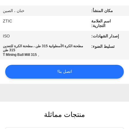
مكان المنشأ:
خنان ، الصين
جولة
اسم العلامة
ZTIC
في
التجارية:
المعمل
إصدار الشهادات:
ISO
تسليط الضوء:
مطحنة الكرة الأسطوانية 315 طن ، مطحنة الكرة للتعدين
مراقبة
315 طن
,
315 T Mining Ball Mill
الجودة
اتصل بنا!
اتصل
بنا
أخبار
منتجات مماثلة
اطلب