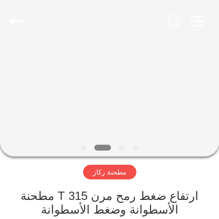
Luoyang
Zhongtai
Industries
CO.,LTD.
All
Rights
Reserved.
الصفحة
الرئيسية
منتجات
عرض
الواقع
الافتراضي
مطحنة ركاز
معلومات
ارتفاع ضغط رمح مرن 315 T مطحنة
الأسطوانة وضغط الأسطوانة
عنا