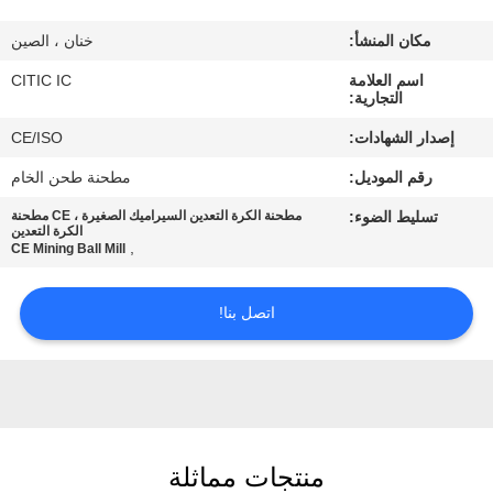
مكان المنشأ:
خنان ، الصين
جولة
اسم العلامة
CITIC IC
في
التجارية:
المعمل
إصدار الشهادات:
CE/ISO
رقم الموديل:
مطحنة طحن الخام
مراقبة
تسليط الضوء:
مطحنة الكرة التعدين السيراميك الصغيرة ، CE مطحنة
الجودة
الكرة التعدين
,
CE Mining Ball Mill
اتصل
اتصل بنا!
بنا
أخبار
منتجات مماثلة
اطلب