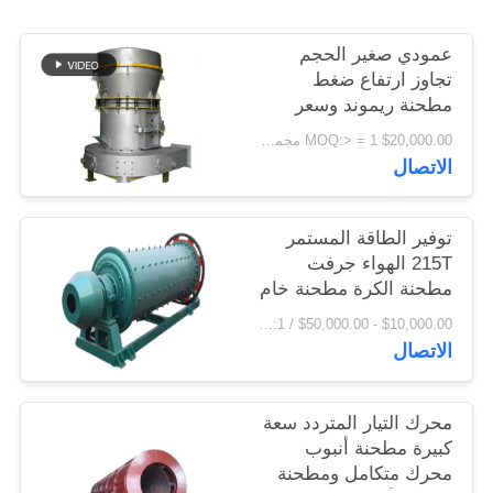
اقتباس
عمودي صغير الحجم
تجاوز ارتفاع ضغط
خريطة
مطحنة ريموند وسعر
المصنع مطحنة رايموند
الموقع
$20,000.00 MOQ:> = 1 مجموعة
الاتصال
PRIVACY
POLICY
توفير الطاقة المستمر
215T الهواء جرفت
مطحنة الكرة مطحنة خام
مطحنة
$10,000.00 - $50,000.00 / Set MOQ:1 مجموعة / مجموعات
الاتصال
محرك التيار المتردد سعة
كبيرة مطحنة أنبوب
محرك متكامل ومطحنة