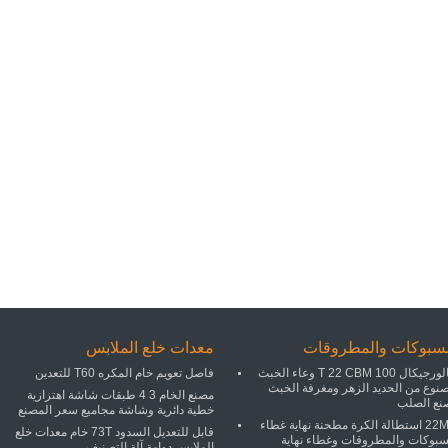
مسبوكات والمطروقات
معدات خلع الملابس
ميتالورجيكال 100 T 22 CBM وعاء الخبث
فاصل تعويم خام المكره T60 للتعدين
صنوع من الحديد الزهر ومغرفة الخبث
مصنع الخام 3 4 طبقات شاشة اهتزازية
نع الصلب
خطية دائرية وشاشة مجاميع سعر المصنع
22MPA استطالة الكرة مطحنة نهاية غطاء
قابل للتعديل السدود 73T خام معدات خلع
سبوكات والمطروقات وغطاء نهاية
الملابس دوامة آلة التصنيف