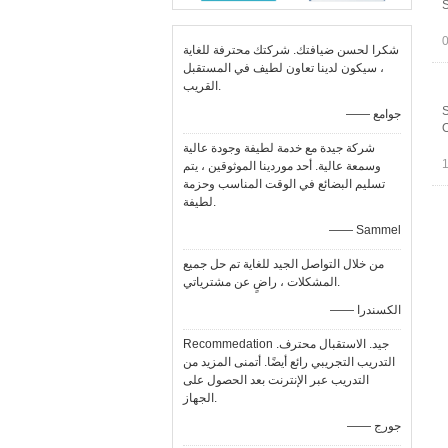
S
شكرا لحسن ضيافتك. شركتك محترفة للغاية
، سيكون لدينا تعاون لطيف في المستقبل
القريب.
S
—— جوامع
O
شركة جيدة مع خدمة لطيفة وجودة عالية
وسمعة عالية. أحد موردينا الموثوقين ، يتم
تسليم البضائع في الوقت المناسب وحزمة
لطيفة.
—— Sammel
من خلال التواصل الجيد للغاية تم حل جميع
المشكلات ، راضٍ عن مشترياتي.
—— الكسندرا
Recommedation جيد. الاستقبال محترف.
التدريب التجريبي رائع أيضًا. أتمنى المزيد من
التدريب عبر الإنترنت بعد الحصول على
الجهاز.
—— جورج