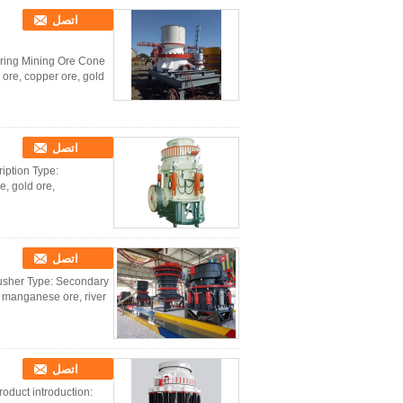
اتصل
pring Mining Ore Cone
ore, copper ore, gold
اتصل
iption Type:
, gold ore,
اتصل
crusher Type: Secondary
, manganese ore, river
اتصل
duct introduction: