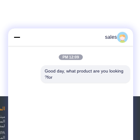
sales
12:09 PM
Good day, what product are you looking 
for?
طلب اقتباس
ال
الم
لمص
أرسلت
sgs
الم