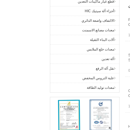
قطع غيار ماكينات التعدين
ن
أجزاء آلة سيتيك HIC
P
الالتفاف واضعة الدائري
C
معدات مصانع الاسمنت
آلات البناء الثقيلة
معدات خلع الملابس
S
آلة تعدين
S
نقل آلة الرفع
علبة التروس المخفض
معدات توليد الطاقة
C
C
H