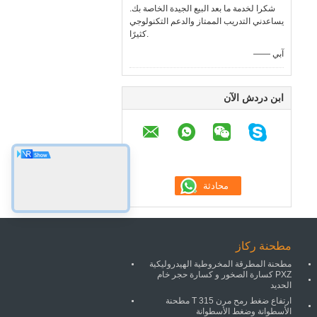
شكرا لخدمة ما بعد البيع الجيدة الخاصة بك.
يساعدني التدريب الممتاز والدعم التكنولوجي
كثيرًا.
—— آبي
ابن دردش الآن
مطحنة ركاز
مطحنة المطرقة المخروطية الهيدروليكية
PXZ كسارة الصخور و كسارة حجر خام
الحديد
ارتفاع ضغط رمح مرن 315 T مطحنة
الأسطوانة وضغط الأسطوانة