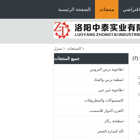
افتراضي
منتجات
الصفحة الرئيسية
المنتجات
منزل
(7)
جميع المنتجات
طاحونة ترس التروس
P
شطبة ترس والعتاد
3
طاحونة جير جير
المسبوكات والمطروقات
الفرن الدوار للاسمنت
S
مطحنة ركاز
M
آلة كسارة الحجر