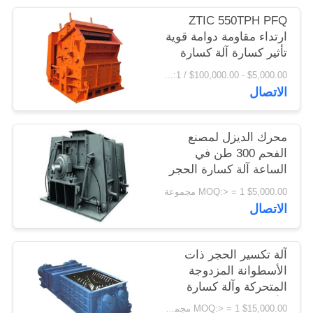
اقتباس
ZTIC 550TPH PFQ
ارتداء مقاومة دوامة قوية
تأثير كسارة آلة كسارة
خريطة
الحجر
$5,000.00 - $100,000.00 / Piece MOQ:1 قطعة / قطع
الموقع
الاتصال
PRIVACY
محرك الديزل لمصنع
POLICY
الفحم 300 طن في
الساعة آلة كسارة الحجر
محرك ديزل
$5,000.00 MOQ:> = 1 مجموعة
الاتصال
آلة تكسير الحجر ذات
الأسطوانة المزدوجة
المتحركة وآلة كسارة
الأسطوانة من مناجم
$15,000.00 MOQ:> = 1 مجموعة