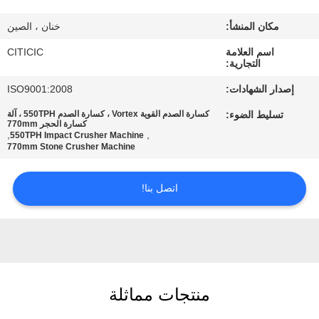
مكان المنشأ:
خنان ، الصين
جولة
اسم العلامة
CITICIC
في
التجارية:
المعمل
إصدار الشهادات:
ISO9001:2008
تسليط الضوء:
كسارة الصدم القوية Vortex ، كسارة الصدم 550TPH ، آلة
مراقبة
كسارة الحجر 770mm
,
,
550TPH Impact Crusher Machine
770mm Stone Crusher Machine
الجودة
اتصل بنا!
اتصل
بنا
أخبار
منتجات مماثلة
اطلب