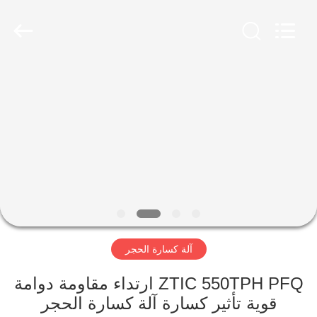
Luoyang
Zhongtai
Industries
CO.,LTD.
All
Rights
Reserved.
الصفحة
الرئيسية
منتجات
عرض
الواقع
الافتراضي
آلة كسارة الحجر
معلومات
ZTIC 550TPH PFQ ارتداء مقاومة دوامة
قوية تأثير كسارة آلة كسارة الحجر
عنا