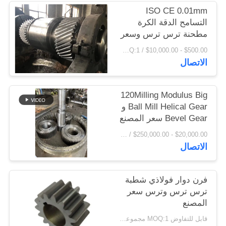
اقتباس
ISO CE 0.01mm
التسامح الدقة الكرة
مطحنة ترس ترس وسعر
خريطة
مصنع ترس ترس فرن
$500.00 - $10,000.00 / Set MOQ:1 مجموعة / مجموعات
دوار
الموقع
الاتصال
PRIVACY
120Milling Modulus Big
Ball Mill Helical Gear و
POLICY
Bevel Gear سعر المصنع
$20,000.00 - $250,000.00 / Set MOQ:1 مجموعة / مجموعات
الاتصال
فرن دوار فولاذي شطبة
ترس ترس وترس سعر
المصنع
قابل للتفاوض MOQ:1 مجموعات