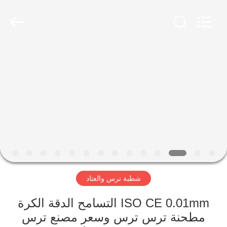
Luoyang
Zhongtai
Industries
CO.,LTD.
All
Rights
Reserved.
الصفحة
الرئيسية
منتجات
عرض
الواقع
الافتراضي
شطبة ترس والعتاد
معلومات
ISO CE 0.01mm التسامح الدقة الكرة
مطحنة ترس ترس وسعر مصنع ترس
عنا