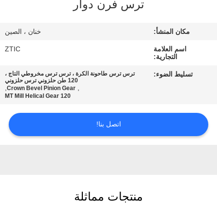
ترس فرن دوار
جولة
مكان المنشأ:
خنان ، الصين
في
اسم العلامة
ZTIC
المعمل
التجارية:
تسليط الضوء:
ترس ترس طاحونة الكرة ، ترس ترس مخروطي التاج ،
120 طن حلزوني ترس حلزوني
مراقبة
,
,
Crown Bevel Pinion Gear
120 MT Mill Helical Gear
الجودة
اتصل بنا!
اتصل
بنا
أخبار
منتجات مماثلة
اطلب