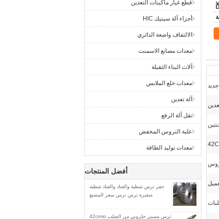
ني
قطع غيار ماكينات التعدين
أجزاء آلة سيتيك HIC
الالتفاف واضعة الدائري
معدات مصانع الاسمنت
آلات البناء الثقيلة
معدات خلع الملابس
جديد
آلة تعدين
عدين
نقل آلة الرفع
نتين
علبة التروس المخفض
معدات توليد الطاقة
روس
أفضل المنتجات
ميل
حفز ترس شطبة والعتاد والعتاد شطبة
صغيرة ترس ترس سعر المصنع
لبات
ترس مسنن حلزوني من الصلب 42crmo