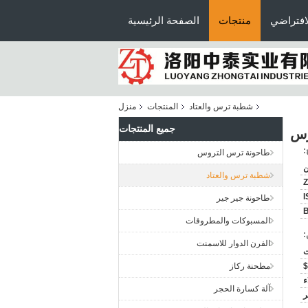
افتراضي
منتجات
الصفحة الرئيسية
شطبة ترس والعتاد
المنتجات
منزل
جميع المنتجات
:
طاحونة ترس التروس
ن
شطبة ترس والعتاد
Z
I
طاحونة جير جير
المسبوكات والمطروقات
:
الفرن الدوار للاسمنت
$
مطحنة ركاز
ء
آلة كسارة الحجر