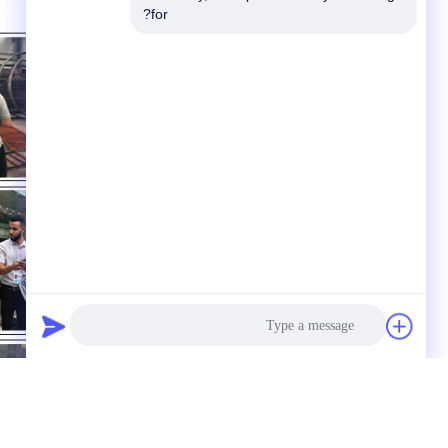
for?
Photo