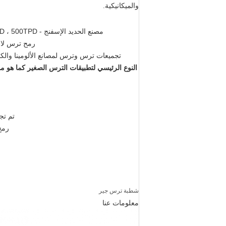
والميكانيكية.
مصنع الحديد الإسفنج - 50TPD ، 100TPD ، 300TPD ، 350TPD ، 500TPD
رمح ترس لا 
تجميعات ترس وترس لمصانع الألومينا والكا
النوع الرئيسي لتطبيقات الترس الصغير كما هو مو
تم تج
رمح تر
شطبة ترس جير
معلومات عنا