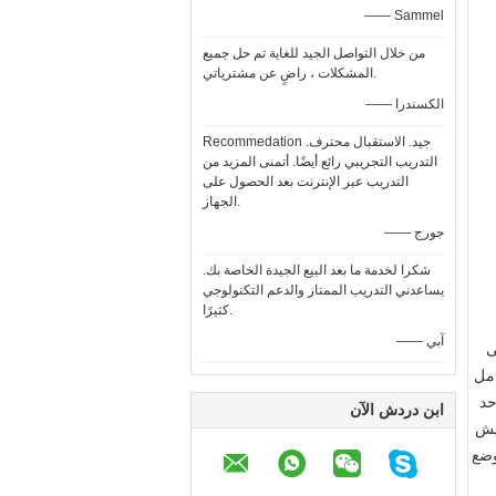
—— Sammel
من خلال التواصل الجيد للغاية تم حل جميع
المشكلات ، راضٍ عن مشترياتي.
—— الكسندرا
Recommedation جيد. الاستقبال محترف.
التدريب التجريبي رائع أيضًا. أتمنى المزيد من
التدريب عبر الإنترنت بعد الحصول على
الجهاز.
—— جورج
شكرا لخدمة ما بعد البيع الجيدة الخاصة بك.
يساعدني التدريب الممتاز والدعم التكنولوجي
كثيرًا.
—— آبي
ى
امل
امل هو أحد
ابن دردش الآن
تيش
، معامل التروس الصغير لا يقل عن 14 ، معامل التروس الشائع الاستخدام به 18 وضع ، 20 وضع