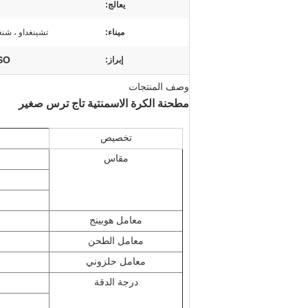
يعالج:
ميناء:
تشينغداو ، شنغ
ISO شطبة ت
إبراز:
وصف المنتجات
مطحنة الكرة الاسمنتية تاج ترس صغير
تخصيص
مقاس
معامل هوبينج
معامل الطحن
معامل حلزوني
درجة الدقة