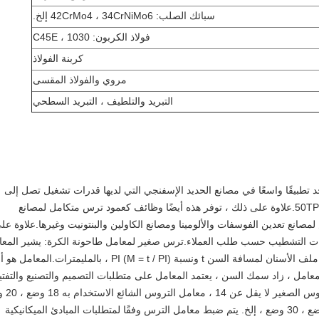
سبائك الصلب: 42CrMo4 ، 34CrNiMo6 إلخ.
فولاذ الكربون: C45E ، 1030
كربنة الفولاذ
مروي والفولاذ المقسى
التبريد والتلطيف ، التبريد السطحي
تطبيقًا واسعًا في مصانع الحديد الإسفنجي التي لديها قدرات تشغيل تصل إلى
-50TPD ، 100TPD ، 300TPD ، 350TPD ، 500TPD.علاوة على ذلك ، توفر هذه أيضًا وظائف كعمود ترس متكامل لمصانع
نع تعدين الفوسفات والألومينا ومصانع الكاولين والبنتونيت وغيرها.علاوة عل
فات التشطيب حسب طلب العملاء.ترس صغير لمعامل طاحونة الكرة: يشير المع
إلى بين ترسين متجاورين على نفس الجانب من ملف الأسنان لمسافة السن t ونسبة PI (M = t / PI) ، بالمليمترات.المع
معامل ، زاد سمك السن ، يعتمد المعامل على متطلبات التصميم والتصنيع والتف
لتطوير المعلمات.مطحنة الكرة GB 
، 22 وضع ، 24 وضع ، 25 وضع ، 26 وضع ، 28 وضع ، 30 وضع ، إلخ. يتم ضبط معامل الترس وفقًا لمتطلبات المبادئ الميكانيكية