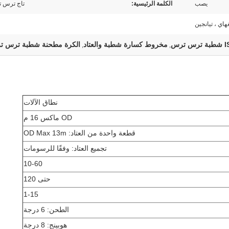
يصب
الكلمة الرئيسية:
تاج ترس 
هاي ، تيانجين
رس ترس
مخروط كسارة شطبة والعتاد
الكرة مطحنة شطبة ترس 
,
,
نطاق الآلات
OD ماكس 16 م
قطعة واحدة من العتاد: OD Max 13m
تجميع العتاد: وفقًا للرسومات
10-60
حتى 120
1-15
الطحن: 6 درجة
هوبينج: 8 درجة