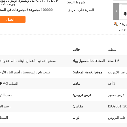
L / C ، T / T ، D / P ، ويسترن يونيون ، مو
شروط الدفع:
جرام ، D / A
القدرة على العرض:
100000 مجموعة / مجموعات في السنة
اتصل
رة :
د ترس
شطبة
حالة:
1.5 سنة
الصناعات المعمول بها:
مصنع التصنيع ، أعمال البناء ، الطاقة والت
 عبر الإنترنت
موقع الخدمة المحلية:
فييت نام ، إندونيسيا ، أستراليا ، الأرج
لا أحد
مادة:
الصلب 42CRMO
ترس صغير
ترس تروس:
صب الت
ISO9001: 2
مقاس:
رسم الع
علبة التروس
لون:
المتط