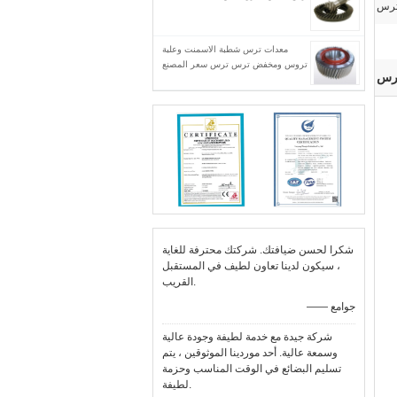
ترس
معدات ترس شطبة الاسمنت وعلبة
تروس ومخفض ترس ترس سعر المصنع
ترس
شكرا لحسن ضيافتك. شركتك محترفة للغاية
، سيكون لدينا تعاون لطيف في المستقبل
القريب.
—— جوامع
شركة جيدة مع خدمة لطيفة وجودة عالية
وسمعة عالية. أحد موردينا الموثوقين ، يتم
تسليم البضائع في الوقت المناسب وحزمة
لطيفة.