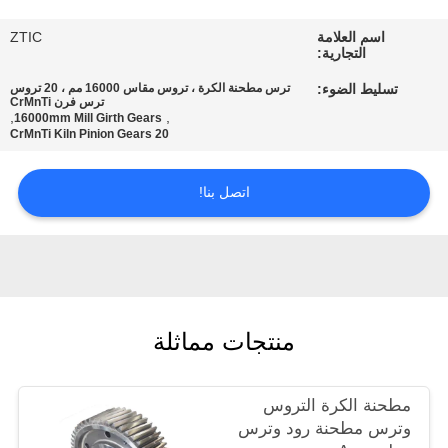
اسم العلامة
ZTIC
جولة
التجارية:
في
تسليط الضوء:
ترس مطحنة الكرة ، تروس مقاس 16000 مم ، 20 تروس
ترس فرن CrMnTi
المعمل
,
,
16000mm Mill Girth Gears
20 CrMnTi Kiln Pinion Gears
مراقبة
اتصل بنا!
الجودة
اتصل
بنا
منتجات مماثلة
أخبار
مطحنة الكرة التروس
وترس مطحنة رود وترس
اطلب