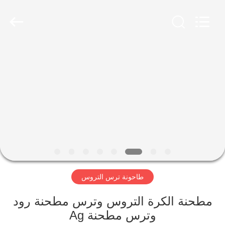
Luoyang
Zhongtai
Industries
CO.,LTD.
All
Rights
Reserved.
الصفحة
الرئيسية
منتجات
عرض
الواقع
الافتراضي
طاحونة ترس التروس
معلومات
مطحنة الكرة التروس وترس مطحنة رود
وترس مطحنة Ag
عنا