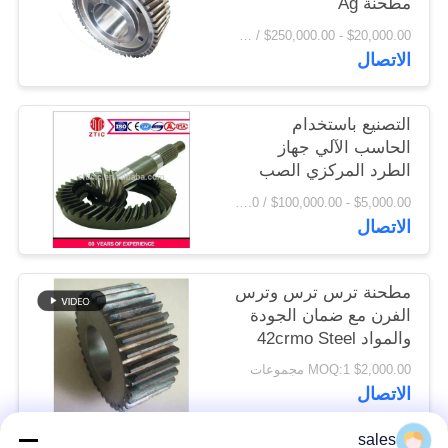
مطحنة Ag
اقتباس
$20,000.00 - $250,000.00 / Set MOQ:1 مجموعة / مجموعات
الاتصال
خريطة
الموقع
التصنيع باستخدام
الحاسب الآلي جهاز
الطرد المركزي الصب
PRIVACY
الصلب مطحنة التروس
$5,000.00 - $100,000.00 / Piece MOQ:1.0 قطعة / قطع
POLICY
سعر المصنع
الاتصال
مطحنة ترس ترس وترس
الفرن مع ضمان الجودة
والمواد 42crmo Steel
$2,000.00 MOQ:1 مجموعات
الاتصال
sales