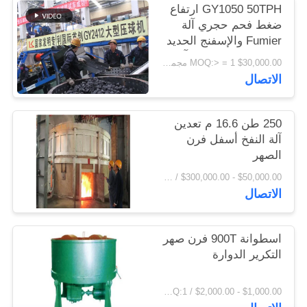
GY1050 50TPH ارتفاع
اقتباس
ضغط فحم حجري آلة
Fumier والإسفنج الحديد
خام الكرة الصحافة آلة
خريطة
$30,000.00 MOQ:> = 1 مجموعة
سعر المصنع
الاتصال
الموقع
250 طن 16.6 م تعدين
PRIVACY
آلة النفخ أسفل فرن
POLICY
الصهر
$50,000.00 - $300,000.00 / Set MOQ:1 مجموعة / مجموعات
الاتصال
اسطوانة 900T فرن صهر
التكرير الدوارة
$1,000.00 - $2,000.00 / Set MOQ:1 مجموعة / مجموعات