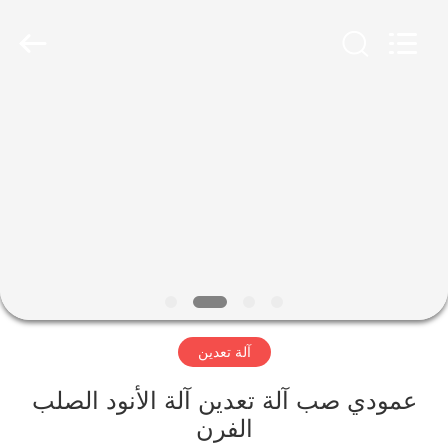
Luoyang
Zhongtai
Industries
CO.,LTD.
All
Rights
Reserved.
الصفحة
الرئيسية
منتجات
عرض
الواقع
الافتراضي
آلة تعدين
معلومات
عمودي صب آلة تعدين آلة الأنود الصلب
الفرن
عنا