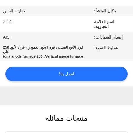
مكان المنشأ:
خنان ، الصين
جولة
اسم العلامة
ZTIC
في
التجارية:
المعمل
إصدار الشهادات:
AISI
تسليط الضوء:
فرن الأنود الصلب ، فرن الأنود العمودي ، فرن الأنود 250
مراقبة
طن
,
,
250 tons anode furnace
Vertical anode furnace
الجودة
اتصل بنا!
اتصل
بنا
أخبار
منتجات مماثلة
اطلب