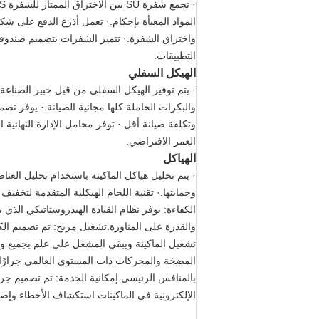
واختراق الشفرة.· تتميز الشفرات بتصميم صندو
التطبيقات.
الهيكل السفلي
· يتم توفير الهيكل السفلي من قبل خبير الصناعة 
والبكرات الخاملة كلها مجانية الصيانة.· يوفر تص
وتكلفة صيانة أقل.· توفر محامل الإدارة النهائية 
العمر الافتراضي.
الهياكل
وحمايتها.· تقنية اللحام الهيكلية المتقدمة لتخفيف 
الكفاءة: يوفر نظام القيادة الهيدروستاتيكي الذي 
والقدرة على المناورة.تشغيل مريح: تم تصميم الك
تشغيل الماكينة ويبقي المشغل على علم بجميع وظا
المضخة والمحركات ذات المستوى العالمي جرارًا 
الإلكترونية في الماكينات استكشاف الأخطاء وإص