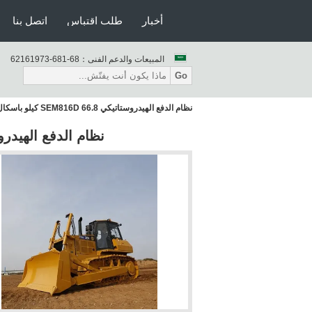
أخبار
طلب اقتباس
اتصل بنا
المبيعات والدعم الفنى：
86-186-37916126
Go
نظام الدفع الهيدروستاتيكي SEM816D 66.8 كيلو باسكال جرار مجنزر
نظام الدفع الهيدروستاتيكي SEM816D 66.8 ك