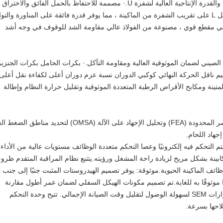
· تجمع شفرة SU بين الاختراق الممتاز للشفرة S والقدرة الإنتاجية العالية لشفرة U.· مصممة للاحتفاظ بالحمل الفائق والا
المواد المعبأة بإحكام.· تعمل أذرع الدفع على شكل L على تقريب الشفرة من الماكينة ، مما يوفر قدرة فائقة على المناورة وال
قي مقطع قوي ، مصنوعة من الفولاذ عالي مقاومة الشد للوقوف في وجه أشد
الصيني لضمان الموثوقية العالية ومقاومة التآكل.· بكرات الحامل بكرات الجنزير
ميم ناقل الحركة النهائي كوكبي الدوران نسبة عزم دوران أعلى لكفاءة نقل أعلى
المتينة ومكابح الأقراص الرطبة المتعددة الموثوقية وتقليل حرارة النظام وإطالة
· يتم تحليل هياكل الماكينة باستخدام تحليل العناصر المحدودة (FEA) وتحليل الإجهاد على الآلة (OMSA) لتحديد م
إجهاد اللحام.
يتم التحكم فيه إلكترونيًا وعصا التحكم متعددة الوظائف مستويات عالية من الأداء
ابينة بشكل مريح لزيادة راحة المشغل ورؤيته.يتتبع نظام المراقبة المتقدم ظر
ئف الماكينة الحيوية.موثوقة: يوفر تصميم الهيدروستات المثبت جنبًا إلى جنب 
موثوقًا به للغاية.تم تصميم مكونات الهيكل السفلي لضمان عمر أطول مقارنة
بالمنافس الرئيسي.إمكانية الخدمة: تم تصميم جرارات SEM لسهولة الوصول لتقليل وقت الصيانة الإجمالي. تتيح وحدة التحكم
لاحها بسرعة.