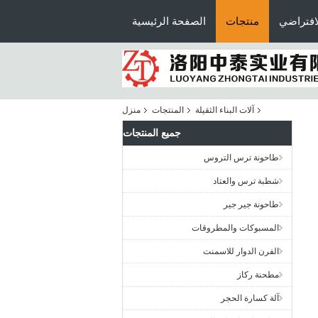
افتراضي
منتجات
الصفحة الرئيسية
آلات البناء الثقيلة
المنتجات
منزل
جميع المنتجات
طاحونة ترس التروس
شطبة ترس والعتاد
طاحونة جير جير
المسبوكات والمطروقات
الفرن الدوار للاسمنت
مطحنة ركاز
آلة كسارة الحجر