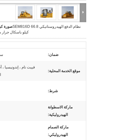
نظام الدفع الهيدروستاتيكي SEM816D 66.8
صورة كبي
كيلو باسكال جرار 
ضمان:
سن
فييت نام ، إندونيسيا ، أس
موقع الخدمة المحلية:
ا
شرط:
ماركة الاسطوانة
الهيدروليكية:
ماركة الصمام
الهيدروليكي: