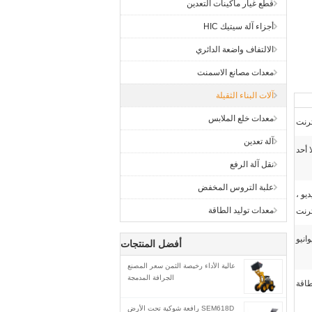
قطع غيار ماكينات التعدين
أجزاء آلة سيتيك HIC
الالتفاف واضعة الدائري
معدات مصانع الاسمنت
آلات البناء الثقيلة
معدات خلع الملابس
ترنت
آلة تعدين
ا أحد
نقل آلة الرفع
علبة التروس المخفض
يو ،
معدات توليد الطاقة
ترنت
وانيو
أفضل المنتجات
عالية الأداء رخيصة الثمن سعر المصنع
الجرافة المدمجة
طاقة
SEM618D رافعة شوكية تحت الأرض