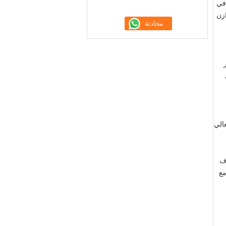
ختراق في
توازن
ناطق الضغط العالي
وف
مع