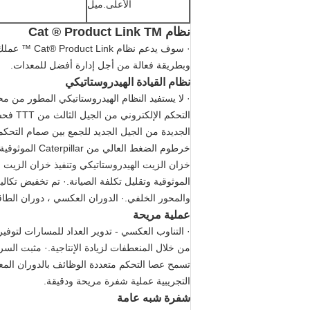
الأعلى.ميل
نظام Cat ® Product Link TM
· سوف يدعم 
وبطريقة فعالة من أجل إدارة أفضل للمعدات.
نظام القيادة الهيدروستاتيكي
الجديدة من الجيل الجديد للجمع بين صمام التحك
خزان الزيت الهيدروستاتيكي وتنفيذ خزان الزيت ال
والمحور الخلفي.· الدوران العكسي ، دوران الطاقة
عملية مريحة
· التناوب العكسي - تدوير العداد للمسارات لتوفير
من خلال المنعطفات لزيادة الإنتاجية.· مثبت الس
تسمح عصا التحكم متعددة الوظائف بالدوران المع
التجريبية عملية شفرة مريحة ودقيقة.
شفرة شبه عامة