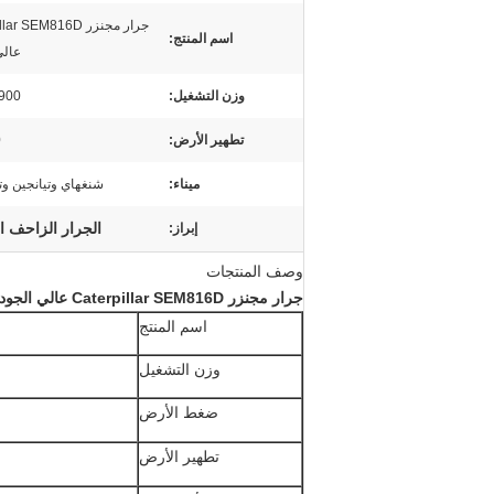
جرار مجنزر r SEM816D
اسم المنتج:
عالي
وزن التشغيل:
16900
تطهير الأرض:
0
ميناء:
شنغهاي وتيانجين وت
الجرار الزاحف ا
إبراز:
وصف المنتجات
جرار مجنزر Caterpillar SEM816D عالي الجودة
اسم المنتج
وزن التشغيل
ضغط الأرض
تطهير الأرض