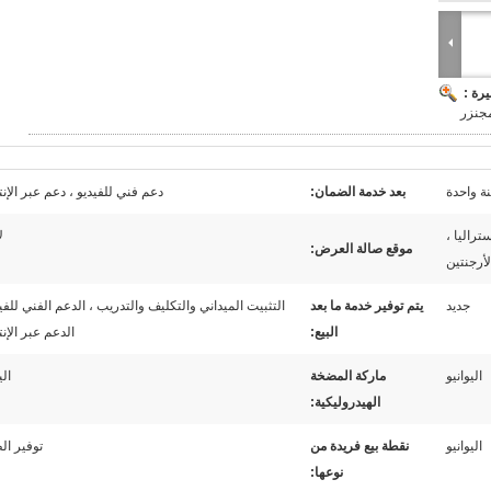
رة :
مجنزر
ة واحدة
بعد خدمة الضمان:
دعم فني للفيديو ، دعم عبر الإن
تراليا ،
ل
موقع صالة العرض:
لأرجنتين
جديد
يتم توفير خدمة ما بعد
التثبيت الميداني والتكليف والتدريب ، الدعم الفني للفيد
البيع:
الدعم عبر الإن
اليوانيو
ماركة المضخة
الي
الهيدروليكية:
اليوانيو
نقطة بيع فريدة من
توفير ال
نوعها: