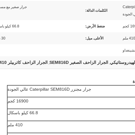
Caterpilla
جرار صغير مع مسا
الكلمات الدالة:
 الجودة
 كجم
ضغط الأرض:
66.8 كيلو باسكال
41 ملم
الأعلى. ميل:
30 درجة
شينغداو
لهيدروستاتيكي
الجرار الزاحف الصغير SEM816D
الجرار الزاحف كاتربيلر 410 مم
,
,
جرار مجنزر Caterpillar SEM816D عالي الجودة
16900 كجم
66.8 كيلو باسكال
410 ملم