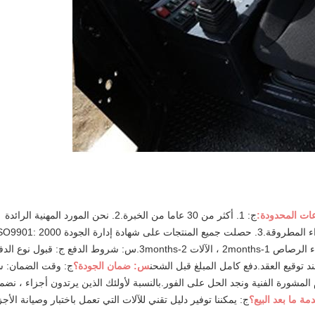
ات المحدودة:
ج: 1. أكثر من 30 عاما من الخبرة.2. نحن المورد المهنية الرائدة
لآلات التعدين ، وآلات البناء ، وآلات الصب والأجزاء المطروقة.3. حصلت جميع المنتجات على شهادة إدارة الجودة 00
ج: أجزاء الرصاص 1-2months ، الآلات 2-3months.س: شروط الدفع ج: قبول نوع ال
س: ضمان الجودة؟
ج: وقت الضمان: س
المشورة الفنية ونجد الحل على الفور.بالنسبة لأولئك الذين يرتدون أجزاء ، نضم
ة ما بعد البيع؟
ج: يمكننا توفير دليل تقني للآلات التي تعمل باختبار وصيانة الأجز