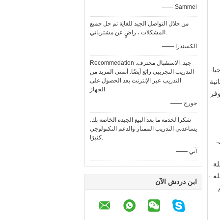
—— Sammel
من خلال التواصل الجيد للغاية تم حل جميع
المشكلات ، راضٍ عن مشترياتي.
—— الكسندرا
Recommedation جيد. الاستقبال محترف.
وجيا
التدريب التجريبي رائع أيضًا. أتمنى المزيد من
التدريب عبر الإنترنت بعد الحصول على
فاءة والموثوقية.· اعتماد مضخة محرك Rexroth الألمانية
الجهاز.
وفر
—— جورج
شكرا لخدمة ما بعد البيع الجيدة الخاصة بك.
يساعدني التدريب الممتاز والدعم التكنولوجي
كثيرًا.
.
—— آبي
لة
ة.·
ابن دردش الآن