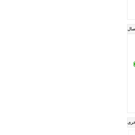
صال
خرى