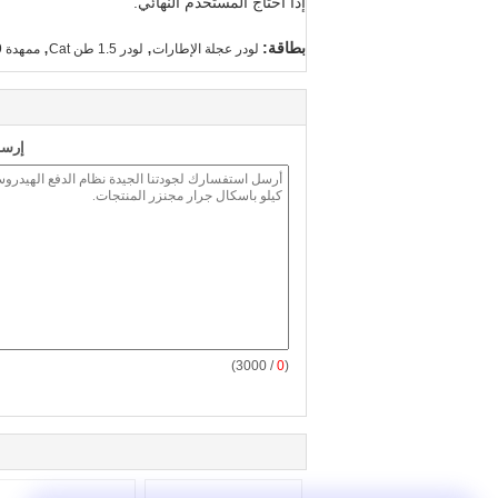
إذا احتاج المستخدم النهائي.
,
,
بطاقة:
لودر عجلة الإطارات
لودر 1.5 طن Cat
ممهدة SEM 919
إرسا
/ 3000)
0
(