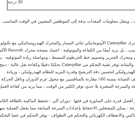
30 درجة
نظام Cat® Product Link ™ عملك ، وينقل معلومات المعدات بدقة إلى الموظفين المعنيين في الوقت المناسب
· لا يستفيد النظام الهيدروستاتيكي المطور من محرك Caterpillar الأوتوماتيكي ثنائي المسار والمحرك الهيدروستاتيكي مع تكنول
التحكم الإلكتروني من الجيل الثالث من TTT فحسب ، بل يزيد أيضًا من الك
م ومحرك الجنزير وتصميم خط الخرطوم المبسط ، ومواصلة زيادة الموثوقية.· ي
خرطوم الضغط العالي من Caterpillar الموثوقية والمتانة.توفر تقنية التحكم من Caterpillar تحكمًا دقيقًا وكفاءة نقل عالية.· دمج
هيدروليكي لتحسين دقة الترشيح وقدرة التبريد للنظام الهيدروليكي ، وزيادة
الموثوقية وتقليل تكلفة الصيانة.· تم تخفيض تكاليف الصيانة بنسبة 60٪ مقارنة بالمنافسين مع محول عزم الدوران وناقل الحركة
 والسرعة المتغيرة بلا حدود توفر الكثير من الوقت ، مما يزيد من كفاءة العمل
 أفضل قدرة على المناورة في فئتها.· دوران آلي - تحتفظ الماكينة بالطاقة الكام
رعة - يمكن للمشغلين الاحتفاظ بإعدادات السرعة السابقة مما يجعل العملية سهل
اكس والانعطاف الكهربائي والتحكم في التطواف.· يوفر التحكم في عصا التحكم