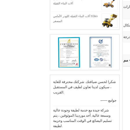
آلات البناء الثقيلة
رات
63kn آلات البناء الثقيلة اللودر الأمامي
المصغر
شكرا لحسن ضيافتك. شركتك محترفة للغاية
، سيكون لدينا تعاون لطيف في المستقبل
القريب.
—— جوامع
شركة جيدة مع خدمة لطيفة وجودة عالية
وسمعة عالية. أحد موردينا الموثوقين ، يتم
تسليم البضائع في الوقت المناسب وحزمة
لطيفة.