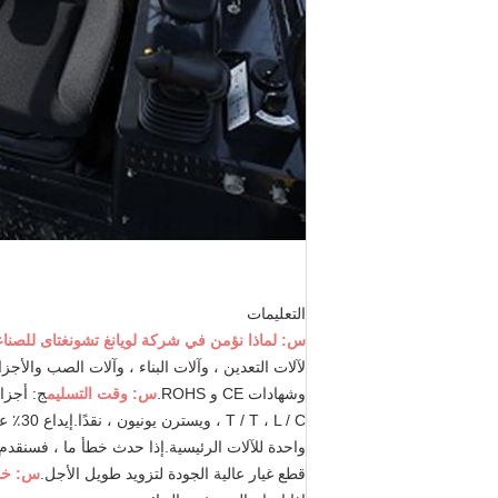
التعليمات
س: لماذا نؤمن في شركة لويانغ تشونغتاى للصناع
وشهادات CE و ROHS.
س: وقت التسليم
T / T ، L / C ، ويسترن يونيون ، نقدًا.إيداع 30٪ عند توقيع العقد.دفع كامل المبلغ قبل الشحن
واحدة للآلات الرئيسية.إذا حدث خطأ ما ، فسنقدم 
قطع غيار عالية الجودة لتزويد طويل الأجل.
س: خدم