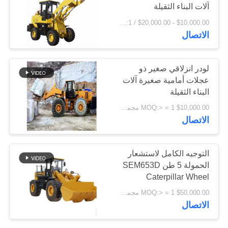
آلات البناء الثقيلة
اقتباس
$10,000.00 - $20,000.00 / Set MOQ:1 مجموعة / مجموعات
الاتصال
خريطة
الموقع
لودر انزلاقي صغير ذو
عجلات أمامية صغيرة آلات
البناء الثقيلة
PRIVACY
$10,000.00 MOQ:> = 1 مجموعة
POLICY
الاتصال
التوجيه الكامل لاستشعار
الحمولة 5 طن SEM653D
Caterpillar Wheel
Loader
$50,000.00 MOQ:> = 1 مجموعة
الاتصال