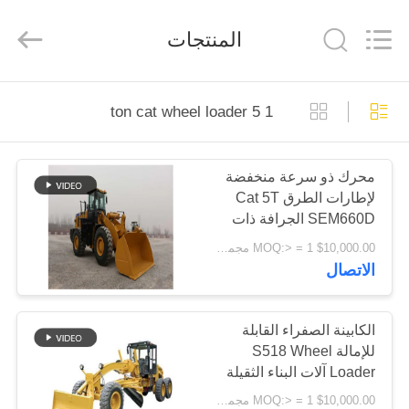
Luoyang
Zhongtai
Industries
المنتجات
CO.,LTD.
All
Rights
Reserved.
الصفحة
1 5 ton cat wheel loader
الرئيسية
محرك ذو سرعة منخفضة
منتجات
لإطارات الطرق Cat 5T
SEM660D الجرافة ذات
عرض
العجلات وسعر المصنع
$10,000.00 MOQ:> = 1 مجموعة
للودر ذو العجلات
الاتصال
الواقع
الافتراضي
الكابينة الصفراء القابلة
للإمالة S518 Wheel
معلومات
Loader آلات البناء الثقيلة
عنا
$10,000.00 MOQ:> = 1 مجموعة