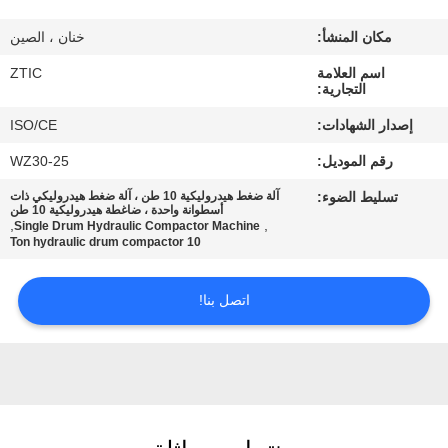
مكان المنشأ:
خنان ، الصين
جولة
اسم العلامة
ZTIC
في
التجارية:
المعمل
إصدار الشهادات:
ISO/CE
رقم الموديل:
WZ30-25
مراقبة
تسليط الضوء:
آلة ضغط هيدروليكية 10 طن ، آلة ضغط هيدروليكي ذات
الجودة
أسطوانة واحدة ، ضاغطة هيدروليكية 10 طن
,
,
Single Drum Hydraulic Compactor Machine
10 Ton hydraulic drum compactor
اتصل
اتصل بنا!
بنا
أخبار
اطلب