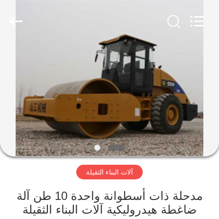
Luoyang
Zhongtai
Industries
CO.,LTD.
All
Rights
Reserved.
الصفحة
الرئيسية
منتجات
عرض
الواقع
الافتراضي
آلات البناء الثقيلة
معلومات
مدحلة ذات أسطوانة واحدة 10 طن آلة
ضاغطة هيدروليكية آلات البناء الثقيلة
عنا