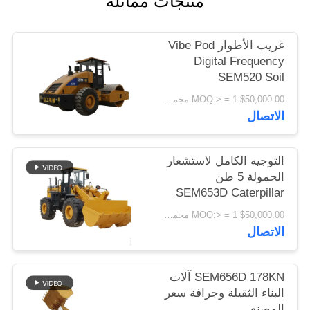
منتجات مماثلة
اقتباس
غريب الأطوار Vibe Pod
خريطة
Digital Frequency
SEM520 Soil
الموقع
Compressor
$50,000.00 MOQ:> = 1 مجموعة
Construction
الاتصال
Machinery
PRIVACY
POLICY
التوجيه الكامل لاستشعار
الحمولة 5 طن
SEM653D Caterpillar
Wheel Loader
$50,000.00 MOQ:> = 1 مجموعة
الاتصال
SEM656D 178KN آلات
البناء الثقيلة وجرافة سعر
المصنع