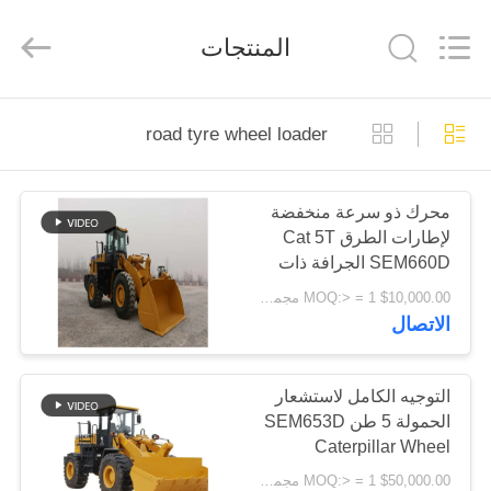
Luoyang
Zhongtai
Industries
المنتجات
CO.,LTD.
All
Rights
Reserved.
الصفحة
road tyre wheel loader
الرئيسية
محرك ذو سرعة منخفضة
منتجات
لإطارات الطرق Cat 5T
SEM660D الجرافة ذات
عرض
العجلات وسعر المصنع
$10,000.00 MOQ:> = 1 مجموعة
للودر ذو العجلات
الاتصال
الواقع
الافتراضي
التوجيه الكامل لاستشعار
الحمولة 5 طن SEM653D
معلومات
Caterpillar Wheel
عنا
Loader
$50,000.00 MOQ:> = 1 مجموعة