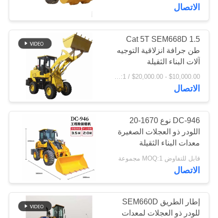
الاتصال
جولة
في
Cat 5T SEM668D 1.5
طن جرافة انزلاقية التوجيه
المعمل
آلات البناء الثقيلة
$10,000.00 - $20,000.00 / Set MOQ:1 مجموعة / مجموعات
مراقبة
الاتصال
الجودة
DC-946 نوع 1670-20
اللودر ذو العجلات الصغيرة
اتصل
معدات البناء الثقيلة
بنا
قابل للتفاوض MOQ:1 مجموعة
الاتصال
أخبار
إطار الطريق SEM660D
اطلب
للودر ذو العجلات لمعدات