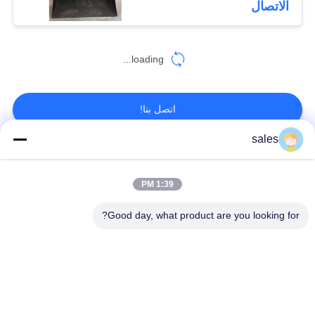
الاتصال
loading...
اتصل بنا!
sales
فئات شعبية
جميع
1:39 PM
طاحونة ترس التروس
شطبة ترس والعتاد
Good day, what product are you looking for?
المسبوكات
طاحونة جير جير
والمطروقات
الفرن الدوار للاسمنت
مطحنة ركاز