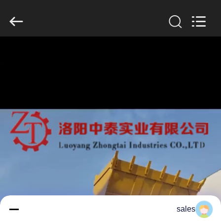
Luoyang
Zhongtai
Industries
CO.,LTD.
All
Rights
Reserved.
الصفحة
الرئيسية
منتجات
عرض
الواقع
الافتراضي
معلومات
sales
عنا