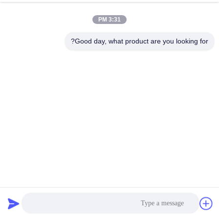
3:31 PM
جولة
في
Good day, what product are you looking for?
المعمل
مراقبة
الجودة
اتصل
بنا
أخبار
عالية الأداء رخيصة الثمن سعر المصنع الجرافة المدمجة
آلات البناء الثقيلة
2023-07-20
41 المشاهدات
اطلب