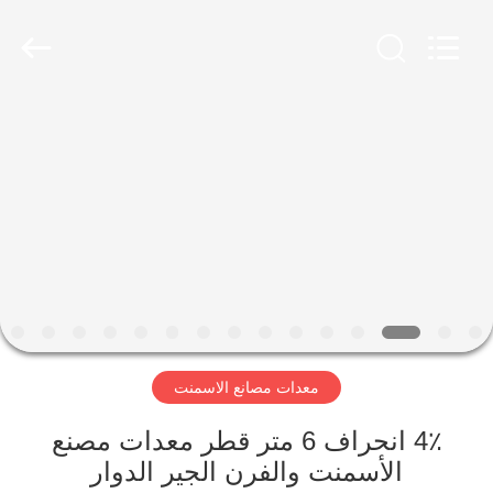
Luoyang
Zhongtai
Industries
CO.,LTD.
All
Rights
Reserved.
الصفحة
الرئيسية
منتجات
عرض
الواقع
الافتراضي
معدات مصانع الاسمنت
معلومات
4٪ انحراف 6 متر قطر معدات مصنع
الأسمنت والفرن الجير الدوار
عنا