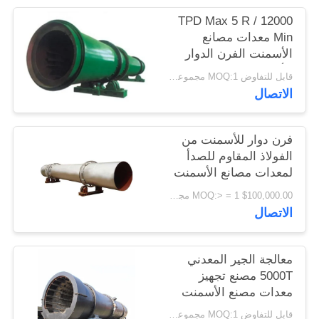
اقتباس
12000 TPD Max 5 R /
Min معدات مصانع
الأسمنت الفرن الدوار
خريطة
للأسمنت
قابل للتفاوض MOQ:1 مجموعات
الموقع
الاتصال
PRIVACY
فرن دوار للأسمنت من
POLICY
الفولاذ المقاوم للصدأ
لمعدات مصانع الأسمنت
$100,000.00 MOQ:> = 1 مجموعة
الاتصال
معالجة الجير المعدني
5000T مصنع تجهيز
معدات مصنع الأسمنت
قابل للتفاوض MOQ:1 مجموعات