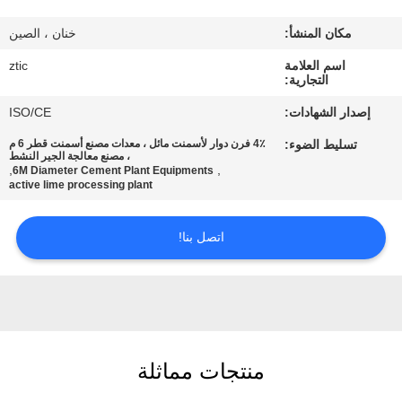
مكان المنشأ:
خنان ، الصين
جولة
اسم العلامة
ztic
في
التجارية:
المعمل
إصدار الشهادات:
ISO/CE
تسليط الضوء:
4٪ فرن دوار لأسمنت مائل ، معدات مصنع أسمنت قطر 6 م
مراقبة
، مصنع معالجة الجير النشط
,
,
6M Diameter Cement Plant Equipments
active lime processing plant
الجودة
اتصل بنا!
اتصل
بنا
أخبار
منتجات مماثلة
اطلب