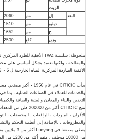
قوة محرك مضخة
كو
0.37
الزيت
البعد
إل
مم
2060
دبليو
مم
1510
ح
مم
1652
وزن
كلغ
2500
ملحوظة: سلسلة TWZ الأفقية لل
الأفقية الطاردة المركزية المياه الخارجية ل 5 ~ 9٪.
والخدمات للعملاء في الصناعات العملية ، بما في
التعدين والبناء والمعادن والبيئية والطاقة والكيم
تنتج CITIC IC أكثر من
والمطروقات ، بالإضافة إلى أنظمة التحكم والتشحيم
من 10000 موظف ، منهم أكثر من 1200 من المهندسين.