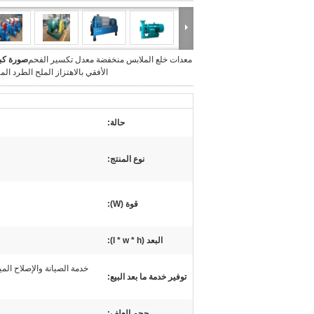
معدات خلع الملابس منخفضة معدل تكسير الفحم
صورة كبي
الأفقي بالاهتزاز الملح الطرد ال
حالة:
نوع المنتج:
قوة (W):
البعد (l * w * h):
خدمة الصيانة والإصلاح المي
توفير خدمة ما بعد البيع:
حجم العلف: