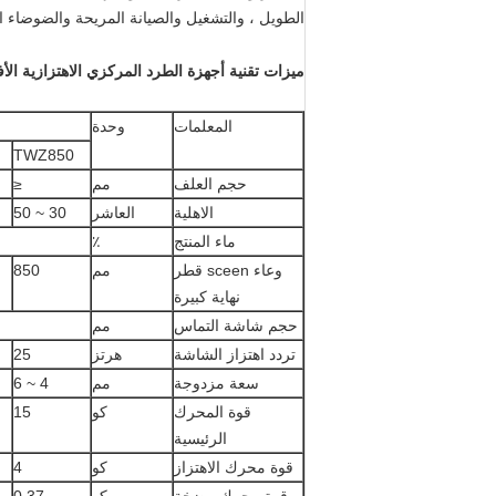
الطويل ، والتشغيل والصيانة المريحة والضوضاء المنخفضة ، وفاصل الغر
ميزات تقنية أجهزة الطرد المركزي الاهتزازية الأفق
المعلمات
وحدة
TWZ850
حجم العلف
مم
≤
الاهلية
العاشر
30 ~ 50
ماء المنتج
٪
وعاء sceen قطر
مم
850
نهاية كبيرة
حجم شاشة التماس
مم
تردد اهتزاز الشاشة
هرتز
25
سعة مزدوجة
مم
4 ~ 6
قوة المحرك
كو
15
الرئيسية
قوة محرك الاهتزاز
كو
4