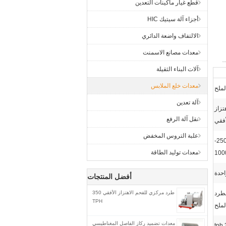
قطع غيار ماكينات التعدين
أجزاء آلة سيتيك HIC
الالتفاف واضعة الدائري
معدات مصانع الاسمنت
آلات البناء الثقيلة
معدات خلع الملابس
لملح
آلة تعدين
تزاز
نقل آلة الرفع
أفقي
علبة التروس المخفض
2500-10000 كجم ، 2500-
معدات توليد الطاقة
100
احدة
أفضل المنتجات
لطرد
طرد مركزي للفحم الاهتزاز الأفقي 350
TPH
لملح
معدات تضميد ركاز الفاصل المغناطيسي