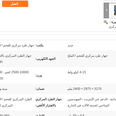
اتصل
رة :
مركزي
جديد
يكتب:
جهاز طرد مركزي للفحم / ا
جهاز طرد مركزي للفحم / الملح
جهاز الطرد المركزي بالاه
الجهد االكهربى:
ال
4-15 كيلو واط
وزن:
00
3170 × 2975 × 2400 ملم
ضمان:
سنة و
دانية ، الدعم عبر الإنترنت ، المهندسين
جهاز الطرد المركزي
الطرد المركزي للفحم / ا
المتاحين لخدمة الآلات في الخارج
بالاهتزاز الأفقي:
المركزي ا
0.5 ~ 50 ملم
الاهلية:
30-350 tph