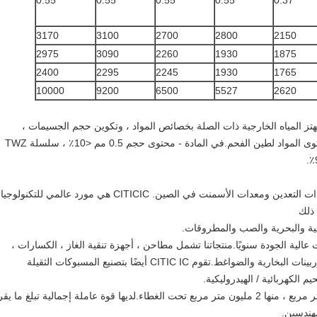
0.55
0.55
0.55
0.55
0.37
3170
3100
2700
2800
2150
2975
3090
2260
1930
1875
2400
2295
2245
1930
1765
10000
9200
6500
5527
2620
طرد المركزي تهتز المياه الخارجية ذات الصلة بخصائص المواد ، وتكوين حجم الجسيمات ،
والمعالجة ، ولكنها تعتمد بشكل أساسي على محتوى المواد لطين الفحم.في المادة - محتوى حجم 0.5 مم <10٪ ، سلسلة TWZ
بدأت CITICIC في عام 1956 - أكبر مصنعي معدات التعدين ومعدات الأسمنت في الصين. CITICIC هي مورد عالمي للتكنولوجيا
 ذلك
يائية والبحرية والصب والمطروقات.
 200000 طن من المعدات عالية الجودة سنويًا.منتجاتنا تشمل مطاحن ، أجهزة تنقية الغاز ، الكسارات ،
الأفران ، المبردات ، الرافعات ، المخفضات ، التوربينات البخارية والضواغط.تقوم CITIC IC أيضًا بتصنيع المسبوكات الثقيلة
 الكهربائية / الهيدروليكية.
يغطي مصنعنا في Luoyang أكثر من 3 ملايين متر مربع ، منها 2 مليون متر مربع تحت الغطاء.لديها قوة عاملة إجمالية تبلغ ما