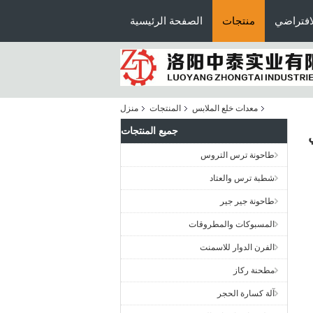
افتراضي
منتجات
الصفحة الرئيسية
معدات خلع الملابس
المنتجات
منزل
جميع المنتجات
طاحونة ترس التروس
شطبة ترس والعتاد
طاحونة جير جير
المسبوكات والمطروقات
الفرن الدوار للاسمنت
مطحنة ركاز
آلة كسارة الحجر