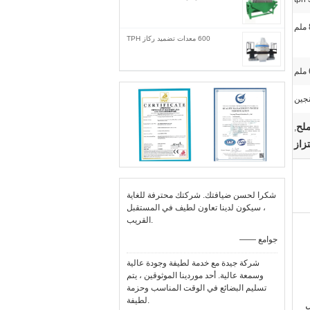
600 معدات تضميد ركاز TPH
نجين
,
زاز
شكرا لحسن ضيافتك. شركتك محترفة للغاية
، سيكون لدينا تعاون لطيف في المستقبل
القريب.
—— جوامع
شركة جيدة مع خدمة لطيفة وجودة عالية
وسمعة عالية. أحد موردينا الموثوقين ، يتم
تسليم البضائع في الوقت المناسب وحزمة
لطيفة.
ل