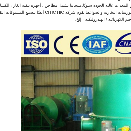
CITIC HI أكثر من 200000 طن من المعدات عالية الجودة سنويًا.منتجاتنا تشمل مطاحن ، أجهزة تنقية الغاز ، الك
، الأفران ، المبردات ، الرافعات ، المخفضات ، التوربينات البخارية والضواغط.تقوم شركة CITIC HIC أيضًا بتصنيع الم
الكهربائية / الهيدروليكية ، إلخ.