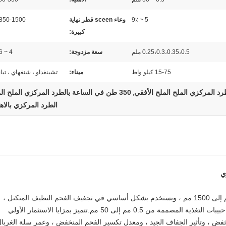
5 ~ 9٪
وعاء sceen قطر نهاية
850-1500 ملم
كبيرة:
0.25،0.3،0.35،0.5 ملم
سعة مزدوجة:
4 ~ 6 ملم
15-75 كيلو واط
ميناء:
تشينغداو ، شنغهاي ، تيا
رد المركزي الملح الملح الأفقي
350 طن في الساعة بالطرد المركزي الملح الملح
,
الطرد المركزي بالاهت
ي
يبلغ قطر سلة الغربال من منتج السلسلة 850 مم إلى 1500 مم ، ويستخدم بشكل أساسي في تجفيف الفحم النظيف المتكتل ،
والمواد الوسيطة وغيرها من المواد المماثلة ، مع حبيبات التغذية المصممة من 0.5 مم إلى 50 مم.تتميز بمزايا الاستثمار الأولي
خفض ، وتأثير الجفاف الجيد ، ومعدل تكسير الفحم المنخفض ، وعمر سلة الغربا