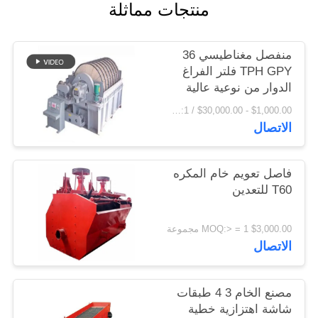
منتجات مماثلة
اقتباس
منفصل مغناطيسي 36
خريطة
TPH GPY فلتر الفراغ
الموقع
الدوار من نوعية عالية
$1,000.00 - $30,000.00 / Set MOQ:1 مجموعة / مجموعات
الاتصال
PRIVACY
POLICY
فاصل تعويم خام المكره
T60 للتعدين
$3,000.00 MOQ:> = 1 مجموعة
الاتصال
مصنع الخام 3 4 طبقات
شاشة اهتزازية خطية