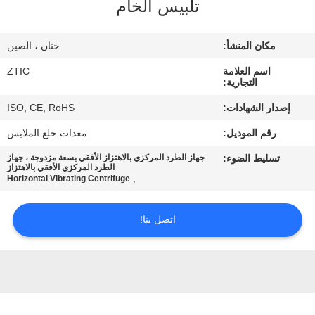
تلبيس الخام
جولة
مكان المنشأ:
خنان ، الصين
في
اسم العلامة
ZTIC
المعمل
التجارية:
إصدار الشهادات:
ISO, CE, RoHS
مراقبة
رقم الموديل:
معدات خلع الملابس
الجودة
تسليط الضوء:
جهاز الطرد المركزي بالاهتزاز الأفقي بسعة مزدوجة ، جهاز
الطرد المركزي الأفقي بالاهتزاز
,
Horizontal Vibrating Centrifuge
اتصل
بنا
اتصل بنا!
أخبار
اطلب