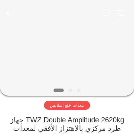
Luoyang
Zhongtai
Industries
CO.,LTD.
All
Rights
Reserved.
الصفحة
الرئيسية
منتجات
عرض
الواقع
الافتراضي
معدات خلع الملابس
معلومات
TWZ Double Amplitude 2620kg جهاز
طرد مركزي بالاهتزاز الأفقي لمعدات
عنا