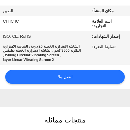
مكان المنشأ:
الصين
جولة
اسم العلامة
CITIC IC
في
التجارية:
المعمل
إصدار الشهادات:
ISO, CE, RoHS
تسليط الضوء:
الشاشة الاهتزازية الخطية 20 درجة ، الشاشة الاهتزازية
مراقبة
الدائرية 3500 كجم ، الشاشة الاهتزازية الخطية بطبقتين
,
,
3500kg Circular Vibrating Screen
2 layer Linear Vibrating Screen
الجودة
اتصل بنا!
اتصل
بنا
أخبار
منتجات مماثلة
اطلب