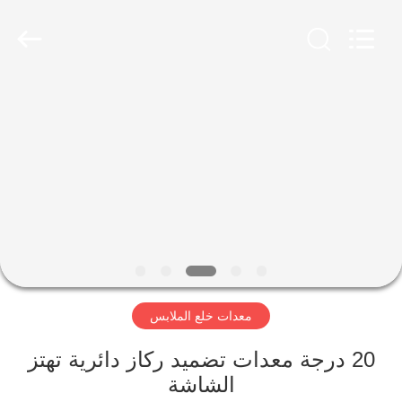
Luoyang
Zhongtai
Industries
CO.,LTD.
All
Rights
Reserved.
الصفحة
الرئيسية
منتجات
عرض
الواقع
الافتراضي
معدات خلع الملابس
معلومات
20 درجة معدات تضميد ركاز دائرية تهتز
الشاشة
عنا