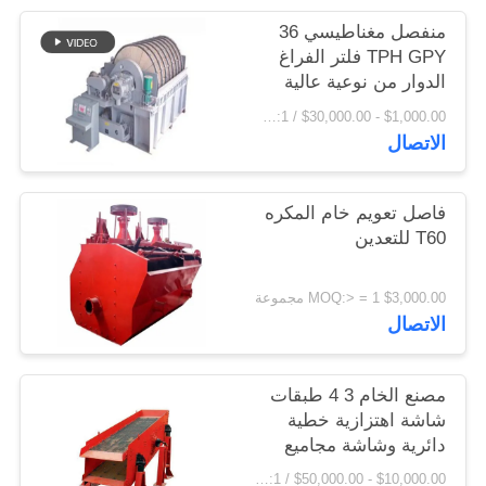
اقتباس
منفصل مغناطيسي 36
TPH GPY فلتر الفراغ
الدوار من نوعية عالية
خريطة
$1,000.00 - $30,000.00 / Set MOQ:1 مجموعة / مجموعات
الموقع
الاتصال
PRIVACY
فاصل تعويم خام المكره
POLICY
T60 للتعدين
$3,000.00 MOQ:> = 1 مجموعة
الاتصال
مصنع الخام 3 4 طبقات
شاشة اهتزازية خطية
دائرية وشاشة مجاميع
سعر المصنع
$10,000.00 - $50,000.00 / Set MOQ:1 مجموعة / مجموعات