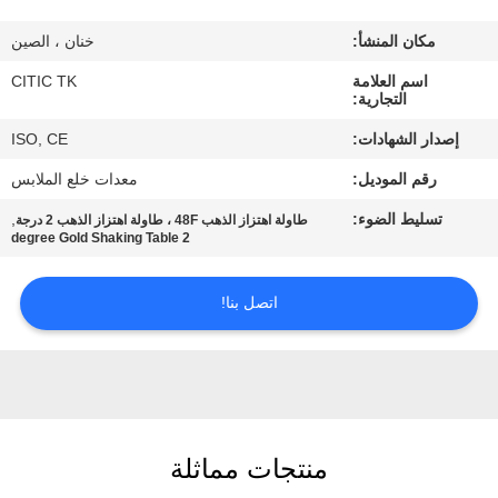
مكان المنشأ:
خنان ، الصين
جولة
اسم العلامة
CITIC TK
في
التجارية:
المعمل
إصدار الشهادات:
ISO, CE
رقم الموديل:
معدات خلع الملابس
مراقبة
تسليط الضوء:
,
طاولة اهتزاز الذهب 48F ، طاولة اهتزاز الذهب 2 درجة
الجودة
2 degree Gold Shaking Table
اتصل
اتصل بنا!
بنا
أخبار
منتجات مماثلة
اطلب