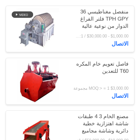
اقتباس
منفصل مغناطيسي 36
TPH GPY فلتر الفراغ
الدوار من نوعية عالية
خريطة
$1,000.00 - $30,000.00 / Set MOQ:1 مجموعة / مجموعات
الموقع
الاتصال
PRIVACY
فاصل تعويم خام المكره
POLICY
T60 للتعدين
$3,000.00 MOQ:> = 1 مجموعة
الاتصال
مصنع الخام 3 4 طبقات
شاشة اهتزازية خطية
دائرية وشاشة مجاميع
سعر المصنع