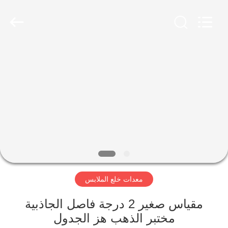
Luoyang
Zhongtai
Industries
CO.,LTD.
All
Rights
Reserved.
الصفحة
الرئيسية
منتجات
عرض
الواقع
الافتراضي
معدات خلع الملابس
معلومات
مقياس صغير 2 درجة فاصل الجاذبية
مختبر الذهب هز الجدول
عنا