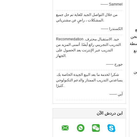
—— Sammel
من خلال التواصل الجيد للغاية تم حل جميع
المشكلات ، راضٍ عن مشترياتي.
—— الكسندرا
ع
ة.نحن
Recommedation جيد. الاستقبال محترف.
وسطة
التدريب التجريبي رائع أيضًا. أتمنى المزيد من
التدريب عبر الإنترنت بعد الحصول على
ع
الجهاز.
—— جورج
من
شكرا لخدمة ما بعد البيع الجيدة الخاصة بك.
يساعدني التدريب الممتاز والدعم التكنولوجي
كثيرًا.
—— آبي
ابن دردش الآن