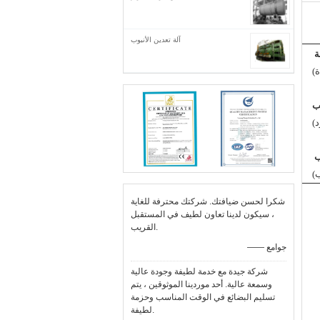
آلة تعدين الأنبوب
ة
ة)
يب
د)
ب
)
شكرا لحسن ضيافتك. شركتك محترفة للغاية
، سيكون لدينا تعاون لطيف في المستقبل
القريب.
—— جوامع
شركة جيدة مع خدمة لطيفة وجودة عالية
وسمعة عالية. أحد موردينا الموثوقين ، يتم
تسليم البضائع في الوقت المناسب وحزمة
لطيفة.