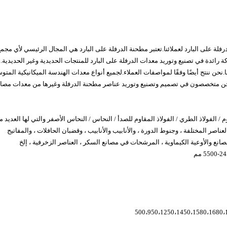
فلة على البارد لعملائنا.تعتبر مطحنة الدرفلة على البارد هي المجال الرئيسي لأي مجم
كلفة استثمارية مهمة.JC STEEL هي شركة رائدة في تصنيع وتوريد معدات الدرفلة على البارد للمنتجات الحديدية وغير الحديدي
ن ننتج أيضًا وفقًا لمواصفات العملاء.لجميع أنواع معدات الهندسة الميكانيكية المت
د.نحن متخصصون في تصميم وتصنيع وتوريد عناصر مطحنة الدرفلة وغيرها من معدات مصان
 الفولاذ الطري / الفولاذ المقاوم للصدأ / النحاس / النحاس الأصفر والتي لها العديد 
عناصر المختلفة ، وجنوط الدورة ، والأنابيب والأنابيب ، وقضبان الحافلات ، والمفاتيح
مصانع والأوعية الكيماوية ، المرشحات في مصانع السكر ، العناصر الزخرفية ، إلخ