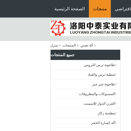
افتراضي
منتجات
الصفحة الرئيسية
آلة تعدين
المنتجات
منزل
جميع المنتجات
طاحونة ترس التروس
شطبة ترس والعتاد
طاحونة جير جير
المسبوكات والمطروقات
الفرن الدوار للاسمنت
مطحنة ركاز
آلة كسارة الحجر