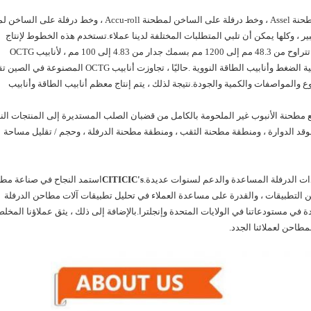
طورت CITICIC بمفردها خط درفلة على الساخن لمطحنة Assel ، وخط درفلة على الساخن لمطحنة Accu-roll ، وخط درفلة
ر ، وكلها يمكن أن تلبي المتطلبات المختلفة لدينا عملاء.تستخدم هذه الخطوط لإنتاج
أنابيب غير ملحومة من مختلف درجات الصلب بأحجام تتراوح من 48.3 مم إلى 1200 مم بسمك جدار من 4.83 إلى 100 مم ، لأنابيب OCTG
وأنابيب الطاقة وأنابيب الخطوط وأنابيب الغلايات عالية الضغط وأنابيب الطاقة النووية .حاليًا ، تجاوزت أنابيب OCTG المصن
 والمواصفات والكمية والجودة.نتيجة لذلك ، يتم إنتاج معظم أنابيب الطاقة وأنابيب
اق التصميم والإمداد من قبل CITICIC مصنع مطحنة الأنبوب غير الملحومة بالكامل من قضبان الصلب المستديرة إلى المنتجات ال
وقد الدوارة ، ومنطقة مطحنة الثقب ، ومنطقة مطحنة الدرفلة ، وحجم / تقليل مساحة
دات الدرفلة المساعدة والدعم لسنوات عديدة.
CITICIC's
استمد النجاح في صناعة مط
من التطبيقات ، والقدرة على مساعدة العملاء في تحليل تطبيقات آلات مطاحن الدرفلة
في مستودعاتنا في الولايات المتحدة وإنجلترا.بالإضافة إلى ذلك ، يثق عملاؤنا المخل
مطاحن لعملائنا الجدد.