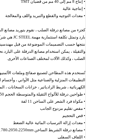
• إنتاج 8 مم إلى 40 مم من قضبان TMT
• إنتاجية عالية
• معدات التوجيه والقطع والتبريد واللف والمعالجة
كجزء من مصانع درفلة الصلب ، نقوم بتوريد مصانع الدر
بارد وتمثل ت
ننتجها حسب التصميمات الموضوعة من قبل مهندسينا.نح
والثقيلة ، يمكن استخدام مصانع الدرفلة على البار
الصلب ، وكذلك الآلات لمختلف الصناعات الأخرى.
تُستخدم هذه المطاحن لتصنيع صفائح وملفات الألمنيوم /
التطبيقات المنزلية والصناعية مثل الأواني ، وأجسام ال
الكهربائية ، شريط الرادياتير ، خزانات السخانات ، ال
• طواحين درفلة للألواح الثقيلة والمتوسطة الحجم 2450-5500 مم
• مكواة فرد الشعر على الساخن 11 لفة
• مقص تقليم مزدوج الجانب
• قص التحجيم
• معدات إزالة الترسبات المائية عالية الضغط
• مصانع درفلة الشريط الساخن 500،950،1250،1450،1580،1680،1780،2050،2250mm
• اللفاف السفلي