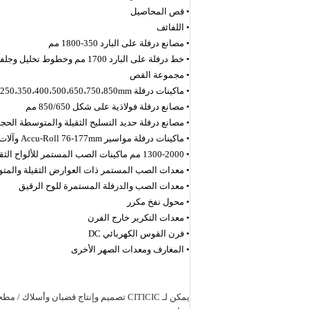
• قص المحاصيل
• اللفائف
• مصانع درفلة على البارد 350-1800 مم
• خط درفلة على البارد 1700 مم وخطوط تخليل وجلفنة
• مجموعة القص
• ماكينات درفلة 250،350،400،500،650،750،850mm متوسطة وصغيرة الحجم
• مصانع درفلة فولاذية على شكل 850/650 مم
• مصانع درفلة حديد التسليح الثقيلة والمتوسطة الحج
• ماكينات درفلة مواسير Accu-Roll 76-177mm وآلات ثقب
• 1300-2000 مم ماكينات الصب المستمر للألواح الثقيلة والمتوسطة الحجم
• معدات الصب المستمر ذات العوارض الثقيلة والمت
• معدات الصب والدرفلة المستمرة للوح الرقيق
• محول نفخ مكرر
• معدات التكرير خارج الفرن
• فرن القوس الكهربائي DC
• المغارف ومعدات الصهر الأخرى
يمكن لـ CITICIC تصميم وإنتاج قضبان و