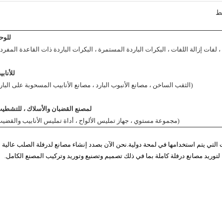
ئط
للوح
لفات إزالة اللفات ، البكرات الباردة المستمرة ، البكرات الباردة ذات القاعدة المفرد
للأناب
(الثقب الساخن ، مصانع الأنبوب البارد ، مصانع الأنابيب المسحوبة على البار
لمصنع القضبان والأسلاك ، للتشطي
(مجموعة مستوي ، جهاز تمليس الألواح ، أداة تمليس الأنابيب والقضيب
ت التي يتم استخدامها في لمحة دولية.نحن الآن بصدد إنشاء مصانع لدرفلة الصلب عالية
 لتوريد مصانع درفلة كاملة بما في ذلك تصميم وتصنيع وتوريد وتركيب المصنع الكامل.