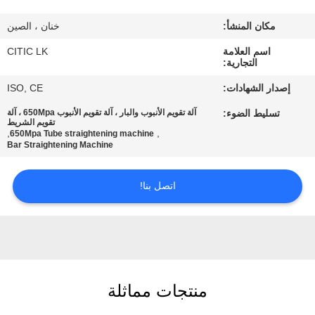
مكان المنشأ:
خنان ، الصين
جولة
اسم العلامة
CITIC LK
في
التجارية:
المعمل
إصدار الشهادات:
ISO, CE
تسليط الضوء:
آلة تقويم الأنبوب والبار ، آلة تقويم الأنبوب 650Mpa ، آلة
مراقبة
تقويم الشريط
,
,
650Mpa Tube straightening machine
Bar Straightening Machine
الجودة
اتصل بنا!
اتصل
بنا
أخبار
منتجات مماثلة
اطلب