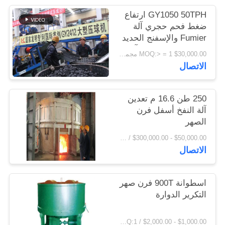
اقتباس
GY1050 50TPH ارتفاع
ضغط فحم حجري آلة
Fumier والإسفنج الحديد
خريطة
خام الكرة الصحافة آلة
$30,000.00 MOQ:> = 1 مجموعة
الموقع
سعر المصنع
الاتصال
PRIVACY
250 طن 16.6 م تعدين
POLICY
آلة النفخ أسفل فرن
الصهر
$50,000.00 - $300,000.00 / Set MOQ:1 مجموعة / مجموعات
الاتصال
اسطوانة 900T فرن صهر
التكرير الدوارة
$1,000.00 - $2,000.00 / Set MOQ:1 مجموعة / مجموعات