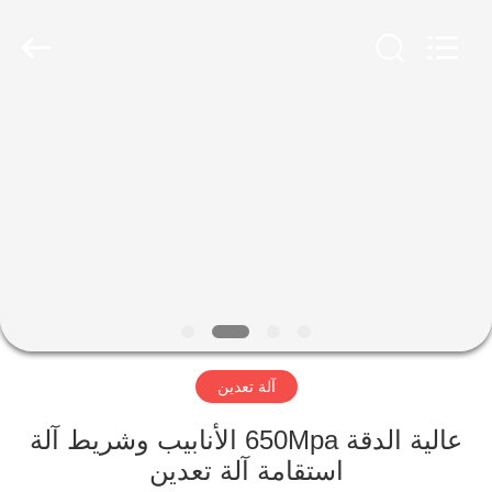
Luoyang
Zhongtai
Industries
CO.,LTD.
All
Rights
Reserved.
الصفحة
الرئيسية
منتجات
عرض
الواقع
الافتراضي
آلة تعدين
معلومات
عالية الدقة 650Mpa الأنابيب وشريط آلة
استقامة آلة تعدين
عنا