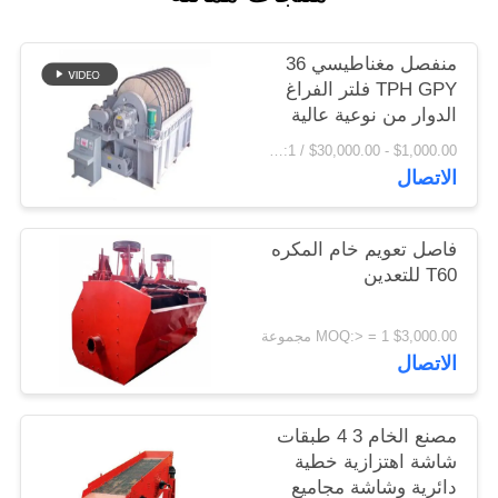
اقتباس
منفصل مغناطيسي 36
TPH GPY فلتر الفراغ
خريطة
الدوار من نوعية عالية
الموقع
$1,000.00 - $30,000.00 / Set MOQ:1 مجموعة / مجموعات
الاتصال
PRIVACY
POLICY
فاصل تعويم خام المكره
T60 للتعدين
$3,000.00 MOQ:> = 1 مجموعة
الاتصال
مصنع الخام 3 4 طبقات
شاشة اهتزازية خطية
دائرية وشاشة مجاميع