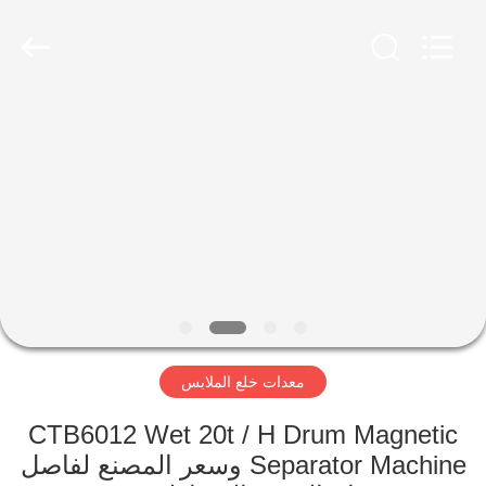
Luoyang
Zhongtai
Industries
CO.,LTD.
All
Rights
Reserved.
الصفحة
الرئيسية
منتجات
عرض
الواقع
الافتراضي
معدات خلع الملابس
معلومات
CTB6012 Wet 20t / H Drum Magnetic
Separator Machine وسعر المصنع لفاصل
عنا