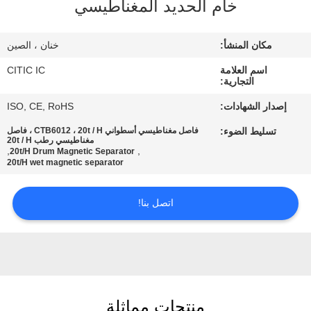
خام الحديد المغناطيسي
جولة
مكان المنشأ:
خنان ، الصين
في
اسم العلامة
CITIC IC
المعمل
التجارية:
إصدار الشهادات:
ISO, CE, RoHS
مراقبة
تسليط الضوء:
فاصل مغناطيسي أسطواني CTB6012 ، 20t / H ، فاصل
مغناطيسي رطب 20t / H
الجودة
,
,
20t/H Drum Magnetic Separator
20t/H wet magnetic separator
اتصل
اتصل بنا!
بنا
أخبار
اطلب
منتجات مماثلة