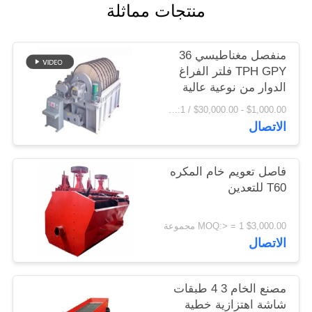
منتجات مماثلة
اقتباس
منفصل مغناطيسي 36
خريطة
TPH GPY فلتر الفراغ
الموقع
الدوار من نوعية عالية
$1,000.00 - $30,000.00 / Set MOQ:1 مجموعة / مجموعات
الاتصال
PRIVACY
POLICY
فاصل تعويم خام المكره
T60 للتعدين
$3,000.00 MOQ:> = 1 مجموعة
الاتصال
مصنع الخام 3 4 طبقات
شاشة اهتزازية خطية