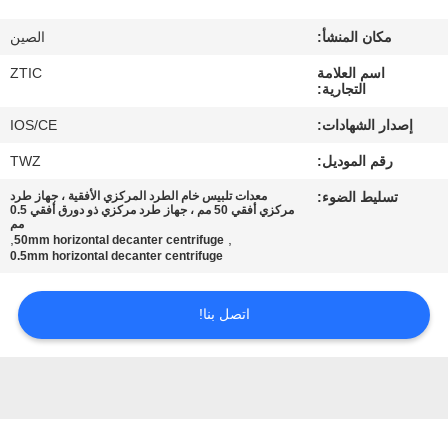
مكان المنشأ:
الصين
جولة
اسم العلامة
ZTIC
في
التجارية:
المعمل
إصدار الشهادات:
IOS/CE
رقم الموديل:
TWZ
مراقبة
تسليط الضوء:
معدات تلبيس خام الطرد المركزي الأفقية ، جهاز طرد
الجودة
مركزي أفقي 50 مم ، جهاز طرد مركزي ذو دورق أفقي 0.5
مم
,
,
50mm horizontal decanter centrifuge
0.5mm horizontal decanter centrifuge
اتصل
بنا
اتصل بنا!
أخبار
اطلب