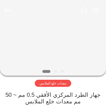
Luoyang
Zhongtai
Industries
CO.,LTD.
All
Rights
Reserved.
الصفحة
الرئيسية
منتجات
عرض
الواقع
الافتراضي
معدات خلع الملابس
معلومات
جهاز الطرد المركزي الأفقي 0.5 مم ~ 50
مم معدات خلع الملابس
عنا