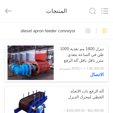
Luoyang
Zhongtai
Industries
المنتجات
CO.,LTD.
All
Rights
Reserved.
الصفحة
diesel apron feeder conveyor
الرئيسية
ديزل 1800 مم تغذية 1000
منتجات
طن في الساعة مغذي
مئزر ناقل ناقل آلة الرفع
عرض
$5,000.00 MOQ:> = 1 مجموعة
الاتصال
الواقع
الافتراضي
آلة الرفع ذات الاتجاه
الخطي لمحرك الديزل
معلومات
عنا
$50,000.00 - $100,000.00 / Set MOQ:1.0 مجموعة / مجموعات