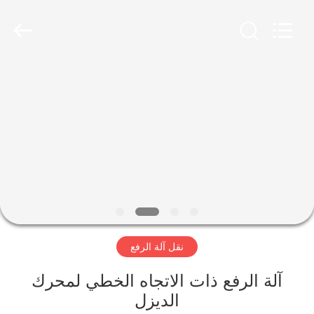
Luoyang
Zhongtai
Industries
CO.,LTD.
All
Rights
Reserved.
الصفحة
الرئيسية
منتجات
عرض
الواقع
الافتراضي
نقل آلة الرفع
معلومات
آلة الرفع ذات الاتجاه الخطي لمحرك
الديزل
عنا