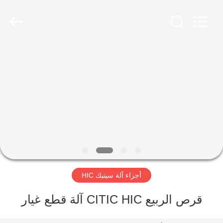
Luoyang
Zhongtai
Industries
CO.,LTD.
All
Rights
Reserved.
الصفحة
الرئيسية
منتجات
عرض
الواقع
الافتراضي
أجزاء آلة سيتيك HIC
معلومات
قرص الربيع CITIC HIC آلة قطع غيار
عنا