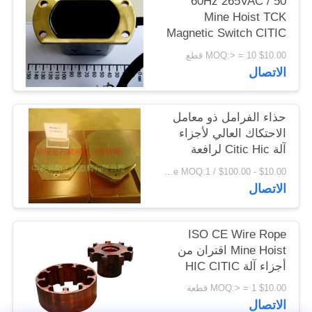
50 / 60Hz 265VAC
اقتباس
Mine Hoist TCK
Magnetic Switch CITIC
HIC Machine Parts
$10.00 MOQ:> = 10 قطع
خريطة
الاتصال
الموقع
حذاء الفرامل ذو معامل
PRIVACY
الاحتكاك العالي لأجزاء
POLICY
آلة Citic Hic لرافعة
الرافعة
$10.00 - $100.00 / Piece MOQ:1 قطعة / قطع
الاتصال
ISO CE Wire Rope
Mine Hoist اقتران من
أجزاء آلة HIC CITIC
$10.00 MOQ:> = 1 قطعة
الاتصال