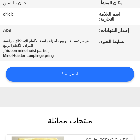
مكان المنشأ:
خنان ، الصين
جولة
اسم العلامة
citicic
التجارية:
في
إصدار الشهادات:
AISI
المعمل
تسليط الضوء:
قرص غسالة الربيع ، أجزاء رافعة الألغام الاحتكاك ، رافعة
اقتران الألغام الربيع
,
,
friction mine hoist parts
مراقبة
Mine Hoister coupling spring
الجودة
اتصل بنا!
اتصل
بنا
أخبار
منتجات مماثلة
اطلب