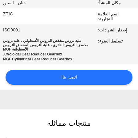
مكان المنشأ:
خنان ، الصين
جولة
اسم العلامة
ZTIC
التجارية:
في
إصدار الشهادات:
ISO9001
المعمل
تسليط الضوء:
علبة تروس مخفض التروس الأسطواني ، علبة تروس
مخفض التروس الدائري ، علبة التروس المخفض التروس
الأسطوانية MGF
مراقبة
,
,
Cycloidal Gear Reducer Gearbox
MGF Cylindrical Gear Reducer Gearbox
الجودة
اتصل بنا!
اتصل
بنا
أخبار
منتجات مماثلة
اطلب