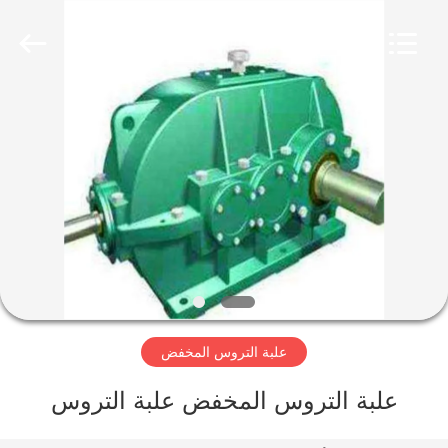
Luoyang
Zhongtai
Industries
CO.,LTD.
All
Rights
Reserved.
الصفحة
الرئيسية
منتجات
عرض
الواقع
الافتراضي
علبة التروس المخفض
معلومات
علبة التروس المخفض علبة التروس
عنا