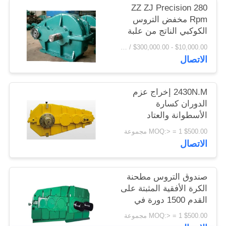
ZZ ZJ Precision 280
اقتباس
Rpm مخفض التروس
الكوكبي الناتج من علبة
تروس مخفض التروس
خريطة
$10,000.00 - $300,000.00 / Set MOQ:1 مجموعة / مجموعات
الاتصال
الموقع
PRIVACY
2430N.M إخراج عزم
الدوران كسارة
POLICY
الأسطوانة والعتاد
المخفض علبة التروس
$500.00 MOQ:> = 1 مجموعة
الاتصال
صندوق التروس مطحنة
الكرة الأفقية المثبتة على
القدم 1500 دورة في
الدقيقة
$500.00 MOQ:> = 1 مجموعة