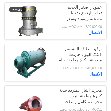
اقتباس
عمودي صغير الحجم
تجاوز ارتفاع ضغط
مطحنة ريموند وسعر
خريطة
المصنع مطحنة رايموند
$20,000.00 MOQ:> = 1 مجموعة
الموقع
الاتصال
PRIVACY
توفير الطاقة المستمر
POLICY
215T الهواء جرفت
مطحنة الكرة مطحنة خام
مطحنة
$10,000.00 - $50,000.00 / Set MOQ:1 مجموعة / مجموعات
الاتصال
محرك التيار المتردد سعة
كبيرة مطحنة أنبوب
محرك متكامل ومطحنة
الكرة الأسمنتية
negotiable / Set MOQ:1 مجموعة / مجموعات