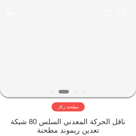
Luoyang
Zhongtai
Industries
CO.,LTD.
All
Rights
Reserved.
الصفحة
الرئيسية
منتجات
عرض
الواقع
الافتراضي
مطحنة ركاز
معلومات
ناقل الحركة المعدني السلس 80 شبكة
تعدين ريموند مطحنة
عنا