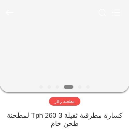
Luoyang
Zhongtai
Industries
CO.,LTD.
All
Rights
Reserved.
الصفحة
الرئيسية
منتجات
عرض
الواقع
الافتراضي
مطحنة ركاز
معلومات
كسارة مطرقية ثقيلة 3-260 Tph لمطحنة
طحن خام
عنا