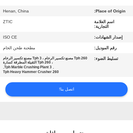
Henan, China
Place of Origin:
جولة
اسم العلامة
ZTIC
في
التجارية:
المعمل
إصدار الشهادات:
ISO CE
رقم الموديل:
مطحنة طحن الخام
مراقبة
تسليط الضوء:
260 Tph مصنع تكسير الرخام ، 3 Tph مصنع تكسير الرخام
الجودة
، 260 Tph الثقيلة المطرقة كسارة
,
,
3 Tph Marble Crushing Plant
260 Tph Heavy Hammer Crusher
اتصل
اتصل بنا!
بنا
أخبار
اطلب