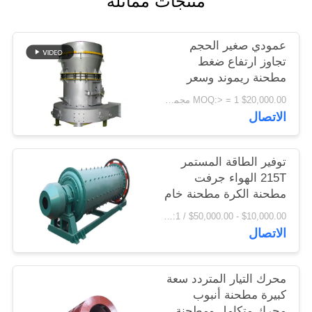
منتجات مماثلة
اقتباس
عمودي صغير الحجم
خريطة
تجاوز ارتفاع ضغط
مطحنة ريموند وسعر
الموقع
المصنع مطحنة رايموند
$20,000.00 MOQ:> = 1 مجموعة
الاتصال
PRIVACY
POLICY
توفير الطاقة المستمر
215T الهواء جرفت
مطحنة الكرة مطحنة خام
مطحنة
$10,000.00 - $50,000.00 / Set MOQ:1 مجموعة / مجموعات
الاتصال
محرك التيار المتردد سعة
كبيرة مطحنة أنبوب
محرك متكامل ومطحنة