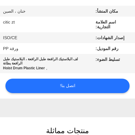
مكان المنشأ:
خنان ، الصين
جولة
اسم العلامة
citic zt
في
التجارية:
المعمل
إصدار الشهادات:
ISO/CE
رقم الموديل:
ورقة PP
مراقبة
تسليط الضوء:
لف البلاستيك الرافعة طبل الرافعة ، البلاستيك طبل
الجودة
الرافعة بطانة
,
Hoist Drum Plastic Liner
اتصل
اتصل بنا!
بنا
أخبار
منتجات مماثلة
اطلب