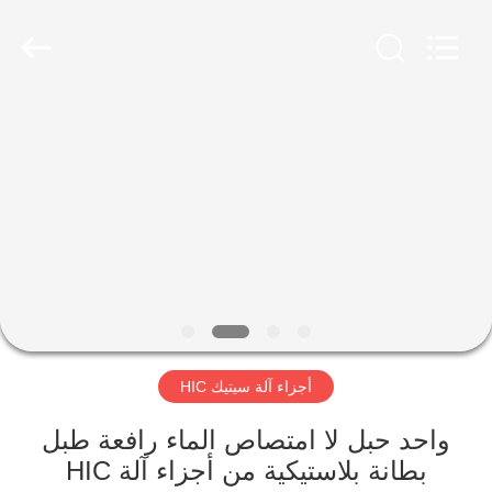
Luoyang
Zhongtai
Industries
CO.,LTD.
All
Rights
Reserved.
الصفحة
الرئيسية
منتجات
عرض
الواقع
الافتراضي
أجزاء آلة سيتيك HIC
معلومات
واحد حبل لا امتصاص الماء رافعة طبل
بطانة بلاستيكية من أجزاء آلة HIC
عنا