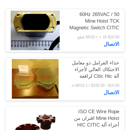
اقتباس
50 / 60Hz 265VAC
Mine Hoist TCK
خريطة
Magnetic Switch CITIC
HIC Machine Parts
الموقع
$10.00 MOQ:> = 10 قطع
الاتصال
PRIVACY
POLICY
حذاء الفرامل ذو معامل
الاحتكاك العالي لأجزاء
آلة Citic Hic لرافعة
الرافعة
$10.00 - $100.00 / Piece MOQ:1 قطعة / قطع
الاتصال
ISO CE Wire Rope
Mine Hoist اقتران من
أجزاء آلة HIC CITIC