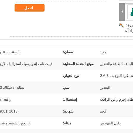
اتصل
رة :
جديد
ضمان:
1 سنة ، سنة واحدة
لبناء ، الطاقة والتعدين
موقع الخدمة المحلية:
فييت نام ، إندونيسيا ، أستراليا ، الأرج
كرة التوجيه ، GM-3
نوع الجهاز:
التعدين
اسم:
بطانة الاحتكاك GM-3
انة إحزم رأس الرافعة
إستعمال:
رافعة الأ
فحم
شهادة:
9001: 2015
دليل المهندس
ميناء:
تيانجين تشينغداو شن