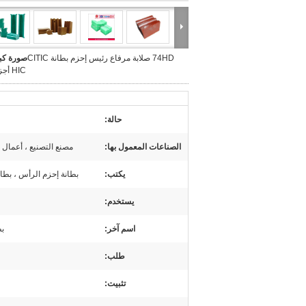
74HD صلابة مرفاع رئيس إحزم بطانة CITIC
صورة كبي
HIC أجزاء آلة
حالة:
الصناعات المعمول بها:
مصنع التصنيع ، أعمال ا
يكتب:
بطانة إحزم الرأس ، بطانة ب
يستخدم:
اسم آخر:
بط
طلب:
تثبيت: