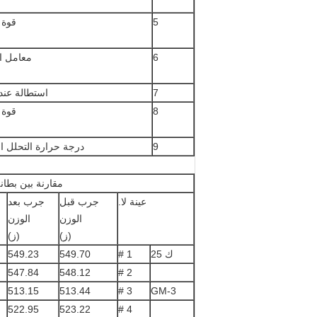
5
قوة ا
6
معامل ا
7
استطالة عند
8
قوة 
9
درجة حرارة التحلل ا
مقارنة بين بطانة الاحتكاك GM-3 وبطانة الاحتك
عينة لا.
جرب قبل
جرب بعد
الوزن
الوزن
(ز)
(ز)
ك 25
1 #
549.70
549.23
547.84
548.12
2 #
513.15
513.44
3 #
GM-3
522.95
523.22
4 #