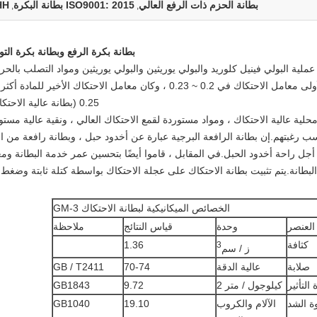
بطانة الحزم ذات الرفع العالي
ISO9001: 2015 بطانة البكرة
HH
,
,
بطانة بكرة الرفع وبطانة بكرة التو
ملية البولي فينيل كلوريد والبولي يوريثين والبولي يوريثين ومواد التصلب بالحرا
0 ~ 0.23 ، وكان معامل الاحتكاك الأخير للمادة أكثر من
0.25 (بطانة عالية الاحتكاك).
محلية عالية الاحتكاك ، ومواد مستوردة لقمع الاحتكاك العالي ، ونقية عالية مستو
سب رغبتهم.إن بطانة الرافعة البرجية عبارة عن أخدود حبل ، وبطانة رافعة من ال
ل راحة أخدود الحبل.في المقابل ، قاموا أيضًا بتحسين عمر خدمة البطانة وم
لبطانة.يتم تثبيت بطانة الاحتكاك على عجلة الاحتكاك بواسطة كتلة ثابتة وضغط blo
الخصائص الميكانيكية لبطانة الاحتكاك GM-3
العنصر
وحدة
قياس النتائج
ملاحظة
كثافة
1.36
3
ز / سم
صلابة
عالية الدقة
70-74
GB / T2411
 التأثير
كيلوجول / متر 2
9.72
GB1843
ة الشد
الآلام والكروب
19.10
GB1040