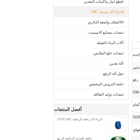
قطع غيار ماكينات التعدين
أجزاء آلة سيتيك HIC
الالتفاف واضعة الدائري
معدات مصانع الاسمنت
آلات البناء الثقيلة
معدات خلع الملابس
آلة تعدين
نتين
نقل آلة الرفع
رفع
علبة التروس المخفض
معدات توليد الطاقة
لغام
أفضل المنتجات
ISO
أجزاء آلة رافعة الرافعة CITIC HIC
غهاي
رافعة اقتران الرافعة الربيع