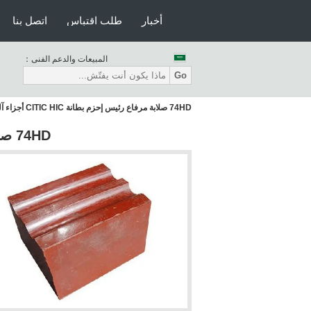
أخبار
طلب اقتباس
اتصل بنا
المبيعات والدعم الفنى：
Go
74HD صلابة مرفاع رئيس إحزم بطانة CITIC HIC أجزاء آلة
74HD صلابة مرفاع رئيس إحزم بطانة CITIC HIC أجزاء آلة