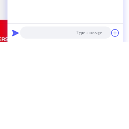
Photo
Video Call
Audio Call