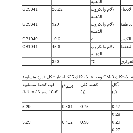
الذهنية
لانحناء
الآلام والكروب
26.22
GB9341
الذهنية
لعاطفة
الآلام والكروب
920
GB9341
الذهنية
 الكسر
٪
10.6
GB1040
الضغط
الآلام والكروب
45.6
GB1041
الذهنية
لحراري
℃
320
اك K25 اختبار تآكل قدرة متساوية
تآكل
كشط كلي
قوة كشط متساوية
2
(سم
)
(ز)
(ز)
(10-6 سم 3 / KN.m)
5.29
0.481
0.75
0.47
0.28
5.29
0.412
0.56
0.29
0.27