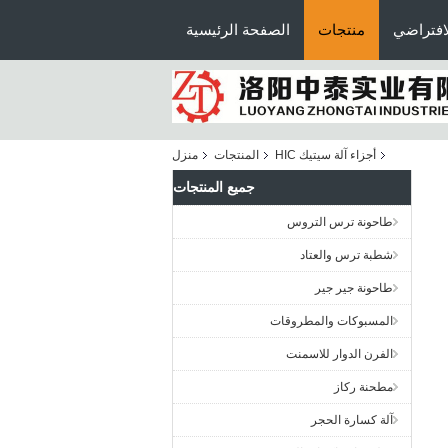
افتراضي
منتجات
الصفحة الرئيسية
أجزاء آلة سيتيك HIC
المنتجات
منزل
جميع المنتجات
طاحونة ترس التروس
شطبة ترس والعتاد
طاحونة جير جير
المسبوكات والمطروقات
الفرن الدوار للاسمنت
مطحنة ركاز
آلة كسارة الحجر