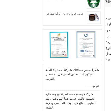
74
قرص الربيع CITIC HIC آلة قطع غيار
جيه
رة.
ردة
نوع
عدل
شكرا لحسن ضيافتك. شركتك محترفة للغاية
، سيكون لدينا تعاون لطيف في المستقبل
القريب.
—— جوامع
شركة جيدة مع خدمة لطيفة وجودة عالية
وسمعة عالية. أحد موردينا الموثوقين ، يتم
تسليم البضائع في الوقت المناسب وحزمة
لطيفة.