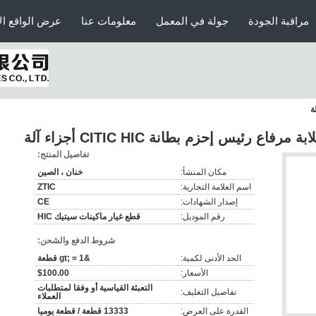
مراقبة الجودة
جولة في المعمل
معلومات عنا
عرض الواقع ال
تفاصيل المنتج:
مكان المنشأ:
خنان ، الصين
اسم العلامة التجارية:
ZTIC
إصدار الشهادات:
CE
رقم الموديل:
قطع غيار ماكينات سيتيك HIC
شروط الدفع والشحن:
الحد الأدنى لكمية:
&gt; = 1 قطعة
الأسعار:
$100.00
التعبئة القياسية أو وفقا لمتطلبات
تفاصيل التغليف:
العملاء
القدرة على العرض:
13333 قطعة / قطعة يوميا