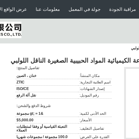
مراقبة الجودة
جولة في المعمل
معلومات عنا
عرض الواقع ال
لولبي
 الكيميائية المواد الحبيبية الصغيرة الناقل اللولبي
تفاصيل المنتج:
مكان المنشأ:
خنان ، الصين
اسم العلامة التجارية:
ZTIC
إصدار الشهادات:
ISO/CE
رقم الموديل:
نقل آلة الرفع
شروط الدفع والشحن:
الحد الأدنى لكمية:
&gt; = 1 مجموعة
الأسعار:
$5,000.00
التعبئة القياسية أو وفقا لمتطلبات
تفاصيل التغليف:
العملاء
القدرة على العرض:
100.0 مجموعة / مجموعات شهريا