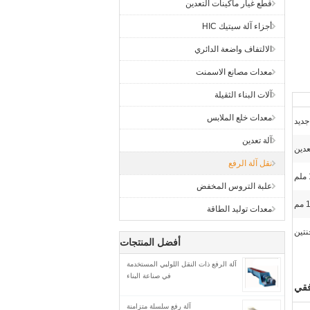
قطع غيار ماكينات التعدين
أجزاء آلة سيتيك HIC
الالتفاف واضعة الدائري
معدات مصانع الاسمنت
آلات البناء الثقيلة
معدات خلع الملابس
جديد
آلة تعدين
عدين
نقل آلة الرفع
علبة التروس المخفض
م
معدات توليد الطاقة
نتين
أفضل المنتجات
آلة الرفع ذات النقل اللولبي المستخدمة
في صناعة البناء
فقي
آلة رفع سلسلة متزامنة