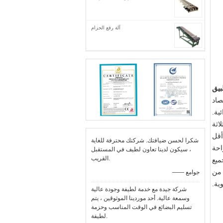
آلة رفع الحزام
بيق
صاد
ية.
اثة
أقل
شكرا لحسن ضيافتك. شركتك محترفة للغاية
احة
، سيكون لدينا تعاون لطيف في المستقبل
القريب.
ميع
 من
—— جوامع
ية.
شركة جيدة مع خدمة لطيفة وجودة عالية
وسمعة عالية. أحد موردينا الموثوقين ، يتم
تسليم البضائع في الوقت المناسب وحزمة
لطيفة.