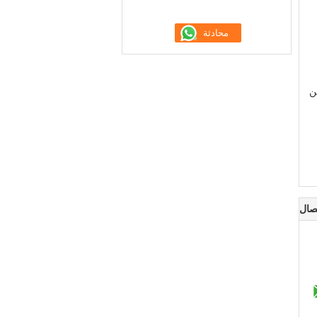
ن
صال