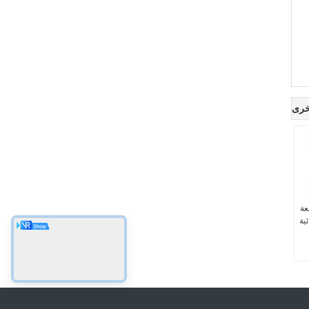
خرى
عة
ئية