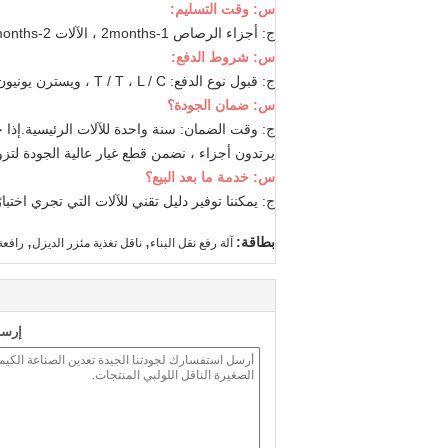
س: وقت التسليم:
ج: أجزاء الرصاص 1-2months ، الآلات 2-3months.
س: شروط الدفع:
ج: قبول نوع الدفع: T / T ، L / C ، ويسترن يونيون ، نقدًا.إيداع 30٪ عند توقيع العقد.دفع كامل المبلغ قبل الشحن
س: ضمان الجودة؟
ج: وقت الضمان: سنة واحدة للآلات الرئيسية.إذا 
يرتدون أجزاء ، نضمن قطع غيار عالية الجودة لتز
س: خدمة ما بعد البيع؟
ج: يمكننا توفير دليل تقني للآلات التي تجري اختبار
,
,
بطاقة:
آلة رفع نقل البناء
ناقل تغذية مئزر الديزل
رافعة
إرسا