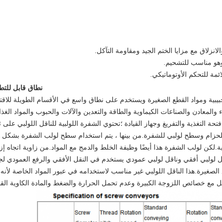
نطاق قابل للتط
حبيبية ومواد القطع الصغيرة ويستخدم على نطاق واسع في الأقسام الطويلة للاقت
ء والمعادن والصناعات الكيماوية والطاقة والتعدين والآلات والحبوب والمواد الغذائ
تحة التغذية والتفريغ وجهاز القيادة ؛تحتوي الشفرة اللولبية للناقل اللولبي على ثل
حزام وسطح لولبي للشفرة.من بينها ، يتم استخدام سطح لولب الشفرة بشكل 
لية.لكن لولب الشفرة هذا أيضًا وظيفة الخلط والدمج مع المواد.من زاوية اتجاه إز
اقل لولبي أفقي وناقل لولبي عمودي يستخدم في النقل الأفقي والرفع العمودي لج
ع الصغيرة.هذا الناقل اللولبي غير مناسب لاستخدامه في عبور المواد الخاصة لأنه
ل مع خصائص اللزوجة الكبيرة وعدم تحمل الحرارة والضغط والمادة الكاوية القو