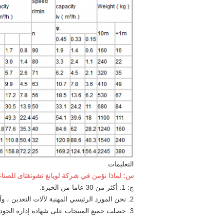
التعليمات
س: لماذا نؤمن في شركة لويانغ تشونغتاى للصناع
ج: 1. أكثر من 30 عاما من الخبرة.
2. نحن المورد الرئيسي المهنية لآلات التعدين ، وآلات البناء ، وآلات الصب والأجزاء المطروقة.
3. حصلت جميع المنتجات على شهادة إدارة الجودة ISO9901: 2000 وشهادات CE و ROHS.