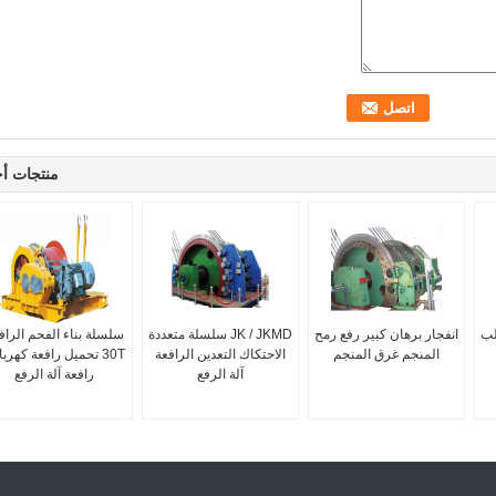
منتجات أ
لب
انفجار برهان كبير رفع رمح
JK / JKMD سلسلة متعددة
سلسلة بناء الفحم الراف
المنجم غرق المنجم
الاحتكاك التعدين الرافعة
30T تحميل رافعة كهربا
آلة الرفع
رافعة آلة الرفع