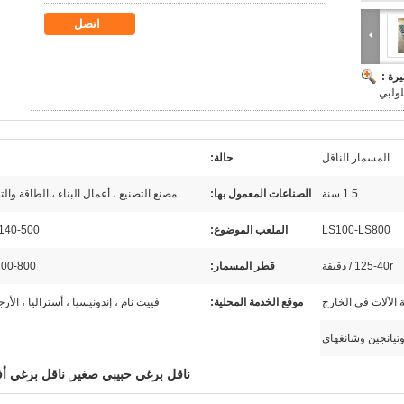
اتصل
رة :
لولبي
المسمار الناقل
حالة:
1.5 سنة
الصناعات المعمول بها:
مصنع التصنيع ، أعمال البناء ، الطاقة والت
LS100-LS800
الملعب الموضوع:
140-500 ملم
125-40r / دقيقة
قطر المسمار:
100-800 م
 الآلات في الخارج
موقع الخدمة المحلية:
فييت نام ، إندونيسيا ، أستراليا ، الأرج
وتيانجين وشانغهاي
ناقل برغي حبيبي صغير
ناقل برغي أ
,