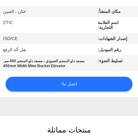
مكان المنشأ:
خنان ، الصين
جولة
اسم العلامة
ZTIC
في
التجارية:
المعمل
إصدار الشهادات:
ISO/CE
رقم الموديل:
نقل آلة الرفع
مراقبة
تسليط الضوء:
,
مصعد دلو المنجم العمودي ، مصعد دلو المنجم 400 مم
الجودة
400mm Width Mine Bucket Elevator
اتصل
اتصل بنا!
بنا
أخبار
منتجات مماثلة
اطلب