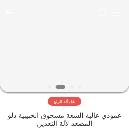
Luoyang
Zhongtai
Industries
CO.,LTD.
All
Rights
Reserved.
الصفحة
الرئيسية
منتجات
عرض
الواقع
الافتراضي
نقل آلة الرفع
معلومات
عمودي عالية السعة مسحوق الحبيبية دلو
المصعد لآلة التعدين
عنا