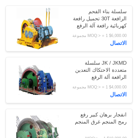
اقتباس
سلسلة بناء الفحم
الرافعة 30T تحميل رافعة
كهربائية رافعة آلة الرفع
خريطة
$6,000.00 MOQ:> = 1 مجموعة
الموقع
الاتصال
PRIVACY
JK / JKMD سلسلة
POLICY
متعددة الاحتكاك التعدين
الرافعة آلة الرفع
$4,000.00 MOQ:> = 1 مجموعة
الاتصال
انفجار برهان كبير رفع
رمح المنجم غرق المنجم