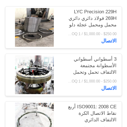
اقتباس
LYC Precision 229H
269H فولاذ دائري دائري
خريطة
محمل ومحمل عجلة دلو
ومكدس تدوير محمل
الموقع
$250.00 - $1,000.00 / Piece MOQ:1 قطعة / قطع
الاتصال
PRIVACY
3 أسطواني أسطواني
POLICY
الأسطوانة مجتمعة
الالتفاف تحمل وتحمل
صنع في الصين
$250.00 - $1,000.00 / Piece MOQ:1 قطعة / قطع
الاتصال
ISO9001: 2008 CE أربع
نقاط الاتصال الكرة
الالتفاف الدائري