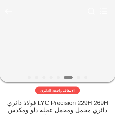
Luoyang
Zhongtai
Industries
CO.,LTD.
All
Rights
Reserved.
الصفحة
الرئيسية
منتجات
عرض
الواقع
الافتراضي
الالتفاف واضعة الدائري
معلومات
LYC Precision 229H 269H فولاذ دائري
دائري محمل ومحمل عجلة دلو ومكدس
عنا