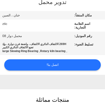
تدوير محمل
جولة
مكان المنشأ:
خنان ، الصين
في
اسم العلامة
ztic
المعمل
التجارية:
رقم الموديل:
محمل دوار 08
مراقبة
تسليط الضوء:
269H الالتفاف الدائري الالتفاف ، واضعة فرن دوارة ، وإذ
تضع الالتفاف الدائري الكبير
الجودة
,
,
large Slewing Ring Bearing
Rotary kiln bearing
اتصل
اتصل بنا!
بنا
أخبار
منتجات مماثلة
اطلب