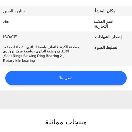
مكان المنشأ:
خنان ، الصين
جولة
اسم العلامة
ztic
في
التجارية:
المعمل
إصدار الشهادات:
ISO/CE
تسليط الضوء:
مطحنة الكرة الالتفاف واضعة الدائري ، 2 حلقات مقعد
مراقبة
الالتفاف واضعة الدائري ، واضعة فرن الروتاري
,
,
2 Seat Rings Slewing Ring Bearing
Rotary kiln bearing
الجودة
اتصل بنا!
اتصل
بنا
أخبار
منتجات مماثلة
اطلب