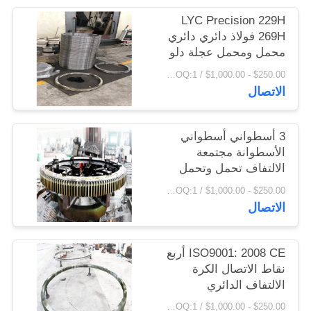
اقتباس
LYC Precision 229H
269H فولاذ دائري دائري
محمل ومحمل عجلة دلو
خريطة
ومكدس تدوير محمل
$250.00 - $1,000.00 / Piece MOQ:1 قطعة / قطع
الموقع
الاتصال
PRIVACY
3 أسطواني أسطواني
POLICY
الأسطوانة مجتمعة
الالتفاف تحمل وتحمل
صنع في الصين
$250.00 - $1,000.00 / Piece MOQ:1 قطعة / قطع
الاتصال
ISO9001: 2008 CE أربع
نقاط الاتصال الكرة
الالتفاف الدائري
$250.00 - $1,000.00 / Piece MOQ:1 قطعة / قطع