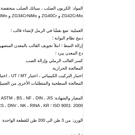
المواد: الكربون الصلب ، سبائك الصلب منخفضة: ZG20SiMn ، ZG50Mn ، ZG35SiMn ، ZG35CrMo ، ZG35SiMnMo
ZG42CrMo و ZG40Cr و ZG34CrNiMo و ZG40Mn وما إلى ذلك.
العملية: ضع نقشًا في الرمل لإنشاء قالب ؛
دمج نظام البوابة ؛
إزالة النمط ؛ املأ تجويف القالب بالمعدن المنصهر 
دع المعدن يبرد ؛
كسر القالب الرملي وإزالة الصب.
المعالجة الحرارية.
اختبار التركيب الكيميائي ، اختبار UT / MT ، اختبار الخواص الميكانيكية وما إلى ذلك.
المعالجة السطحية والمتطلبات الأخرى من العميل
المعيار والشهادة: ASTM ، BS ، NF ، DIN ، JIS وما إلى ذلك ؛
ISO 9001: 2000 ؛ BV ، CCS ، DNV ، NK ، RINA ، KR وما إلى ذلك.
الوزن: من 3 طن الى 200 طن للقطعة الواحدة