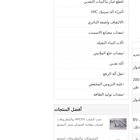
قطع غيار ماكينات التعدين
أجزاء آلة سيتيك HIC
الالتفاف واضعة الدائري
معدات مصانع الاسمنت
آلات البناء الثقيلة
معدات خلع الملابس
جديد
آلة تعدين
دوار
نقل آلة الرفع
3 أطنان إلى 50 طناً ، 3 أطنان إلى 200
علبة التروس المخفض
طن
معدات توليد الطاقة
دوار
أفضل المنتجات
BV ،  ،
صب الصلب HRC65 والمطروقات
قضبان مطحنة القضبان سعر المصنع
المسبوكات والمطروقات لمصنع
اد ،