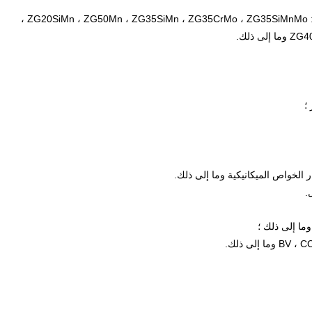
 ،
؛
.