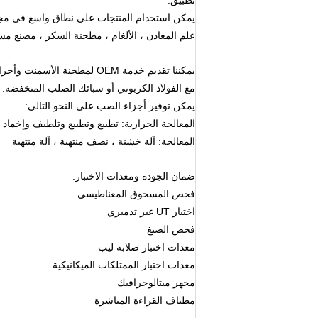
تطبيق:
يمكن استخدام المنتجات على نطاق واسع في مجال 
علم المعادن ، الألغام ، مطحنة السكر ، مصنع 
يمكننا تقديم خدمة OEM لمطحن
مع الفولاذ الكربوني أو سبائك الصلب المنخفضة.
يمكن توفير أجزاء الصب على النحو التالي:
المعالجة الحرارية: تطبيع وتطبيع وتلطيف وإخماد
المعالجة: آلة خشنة ، نصف منتهية ، آلة منتهية
ضمان الجودة ومعدات الاختبار:
فحص المسحوق المغناطيسي
اختبار UT غير تدميري
فحص الصبغ
معدات اختبار صلابة ليب
معدات اختبار الممتلكات الميكانيكية
مجهر ميتالوجرافيك
مطياف القراءة المباشرة