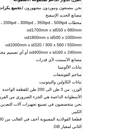
نحن مصنعون وموردون مشهورون لـ
تجميع بكرات 
مصانع الحديد الإسفنج
محطات 50tpd ، 100tpd ، 200tpd ، 300tpd ، 350tpd ، 500tpd لمختلف مستشاري التصميم في الأسواق ، مثل:
od1700mm x id550 x 880mm
od1800mm x id500 x 1000mm
od1000mm x id320 / 300 x 560 / 550mm
od400mm x id160 x 240mm أو أي تصميم مخصص.
مصانع الأسمنت لأي قدرات
نباتات الألومينا
مناجم الفوشفات
نباتات الكاولين والبنتونيت
الوزن: من 3 طن الى 200 طن للقطعة الواحدة
الأسطوانة الداعمة هي الجزء الضروري من الفرن 
نحن متخصصون في تصنيع تجهيزات آلات التعدين ال
الكبير.
الثاني لمعيار GB.