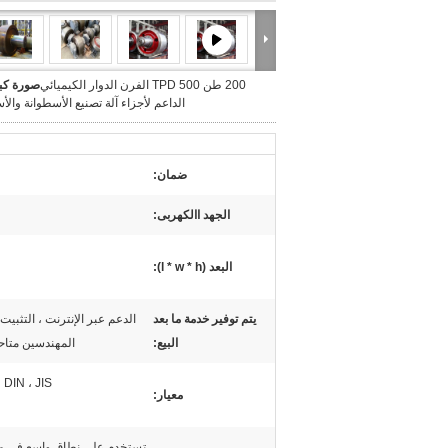
200 طن 500 TPD الفرن الدوار الكيميائي
صورة كبي
الداعم لأجزاء آلة تصنيع الأسطوانة وال
ضمان:
الجهد االكهربى:
البعد (l * w * h):
يتم توفير خدمة ما بعد
الدعم عبر الإنترنت ، التثبيت 
البيع:
المهندسين متاح
NF ، DIN ، JIS
معيار:
تستخدم على نطاق واسع في مج