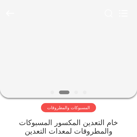
Luoyang
Zhongtai
Industries
CO.,LTD.
All
Rights
Reserved.
الصفحة
الرئيسية
منتجات
عرض
الواقع
الافتراضي
المسبوكات والمطروقات
معلومات
خام التعدين المكسور المسبوكات
والمطروقات لمعدات التعدين
عنا