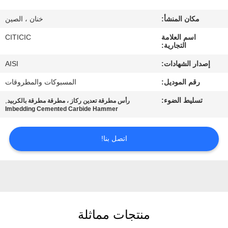
مكان المنشأ:
خنان ، الصين
جولة
اسم العلامة
CITICIC
في
التجارية:
المعمل
إصدار الشهادات:
AISI
رقم الموديل:
المسبوكات والمطروقات
مراقبة
تسليط الضوء:
,
رأس مطرقة تعدين ركاز ، مطرقة مطرقة بالكربيد
الجودة
Imbedding Cemented Carbide Hammer
اتصل
اتصل بنا!
بنا
أخبار
منتجات مماثلة
اطلب