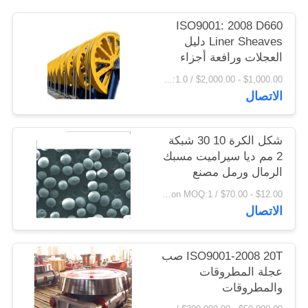
اقتباس
ISO9001: 2008 D660
Liner Sheaves دليل
العجلات ورافعة أجزاء
خريطة
المسبوكات والمطروقات
$1,000.00 - $2,000.00 / Ton MOQ:1.0 طن / طن
الموقع
الاتصال
PRIVACY
شكل الكرة 10 30 شبكة
POLICY
2 مم ديا سيراميت مسبك
الرمال ورمل مصنع
الزيت
$12.00 - $70.00 / Ton MOQ:1 طن / طن
الاتصال
ISO9001-2008 20T صب
عجلة المطروقات
والمطروقات