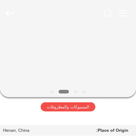
Luoyang
Zhongtai
Industries
CO.,LTD.
All
Rights
Reserved.
الصفحة
الرئيسية
منتجات
عرض
الواقع
الافتراضي
المسبوكات والمطروقات
معلومات
عنا
Henan, China
Place of Origin: