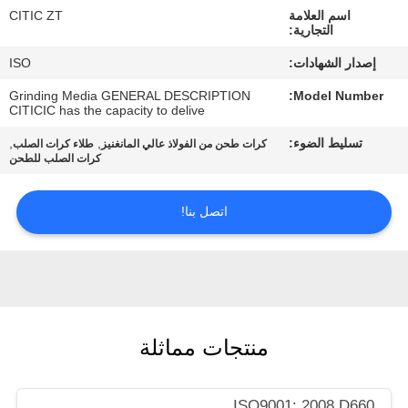
اسم العلامة
CITIC ZT
التجارية:
جولة
إصدار الشهادات:
ISO
في
Grinding Media GENERAL DESCRIPTION
Model Number:
المعمل
CITICIC has the capacity to delive
تسليط الضوء:
,
,
كرات طحن من الفولاذ عالي المانغنيز
طلاء كرات الصلب
مراقبة
كرات الصلب للطحن
الجودة
اتصل بنا!
اتصل
بنا
أخبار
منتجات مماثلة
اطلب
ISO9001: 2008 D660