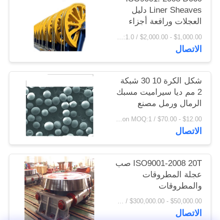
Liner Sheaves دليل
اقتباس
العجلات ورافعة أجزاء
المسبوكات والمطروقات
$1,000.00 - $2,000.00 / Ton MOQ:1.0 طن / طن
خريطة
الاتصال
الموقع
شكل الكرة 10 30 شبكة
PRIVACY
2 مم ديا سيراميت مسبك
الرمال ورمل مصنع
POLICY
الزيت
$12.00 - $70.00 / Ton MOQ:1 طن / طن
الاتصال
ISO9001-2008 20T صب
عجلة المطروقات
والمطروقات
$50,000.00 - $300,000.00 / Set MOQ:1 مجموعة / مجموعات
الاتصال