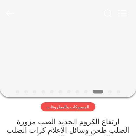
Luoyang
Zhongtai
Industries
CO.,LTD.
All
Rights
Reserved.
الصفحة
الرئيسية
منتجات
عرض
الواقع
الافتراضي
المسبوكات والمطروقات
معلومات
ارتفاع الكروم الحديد الصب مزورة
الصلب طحن وسائل الإعلام كرات الصلب
عنا