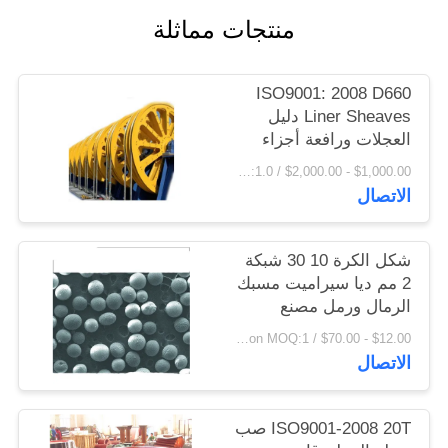
اقتباس
منتجات مماثلة
خريطة
ISO9001: 2008 D660
Liner Sheaves دليل
الموقع
العجلات ورافعة أجزاء
المسبوكات والمطروقات
$1,000.00 - $2,000.00 / Ton MOQ:1.0 طن / طن
PRIVACY
الاتصال
POLICY
شكل الكرة 10 30 شبكة
2 مم ديا سيراميت مسبك
الرمال ورمل مصنع
الزيت
$12.00 - $70.00 / Ton MOQ:1 طن / طن
الاتصال
ISO9001-2008 20T صب