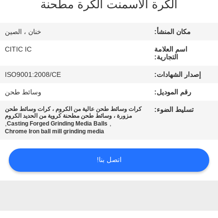
الكرة الاسمنت الكرة مطحنة
جولة
مكان المنشأ:
خنان ، الصين
في
اسم العلامة
CITIC IC
المعمل
التجارية:
إصدار الشهادات:
ISO9001:2008/CE
مراقبة
رقم الموديل:
وسائط طحن
الجودة
تسليط الضوء:
كرات وسائط طحن عالية من الكروم ، كرات وسائط طحن
مزورة ، وسائط طحن مطحنة كروية من الحديد الكروم
,
,
Casting Forged Grinding Media Balls
Chrome Iron ball mill grinding media
اتصل
بنا
اتصل بنا!
أخبار
اطلب