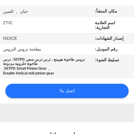
مكان المنشأ:
خنان ， الصين
جولة
في
اسم العلامة
ZTIC
التجارية:
المعمل
إصدار الشهادات:
ISO/CE
رقم الموديل:
مطحنة تروس التروس
مراقبة
تسليط الضوء:
تروس طاحونة هوبينج ، ترس ترس صغير 50TPD ، ترس
الجودة
طاحونة حلزونية مزدوجة
,
,
50TPD Small Pinion Gear
Double Helical mill pinion gear
اتصل
اتصل بنا!
بنا
أخبار
اطلب