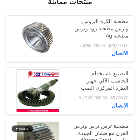
منتجات مماثلة
اقتباس
مطحنة الكرة التروس
خريطة
وترس مطحنة رود وترس
مطحنة Ag
الموقع
$20,000.00 - $250,000.00 / Set MOQ:1 مجموعة / مجموعات
الاتصال
PRIVACY
POLICY
التصنيع باستخدام
الحاسب الآلي جهاز
الطرد المركزي الصب
الصلب مطحنة التروس
$5,000.00 - $100,000.00 / Piece MOQ:1.0 قطعة / قطع
سعر المصنع
الاتصال
مطحنة ترس ترس وترس
الفرن مع ضمان الجودة