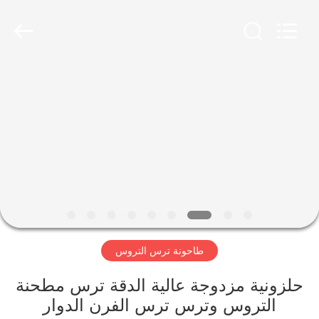
Luoyang
Zhongtai
Industries
CO.,LTD.
All
Rights
Reserved.
الصفحة
الرئيسية
منتجات
عرض
الواقع
الافتراضي
طاحونة ترس التروس
معلومات
حلزونية مزدوجة عالية الدقة ترس مطحنة
التروس وترس ترس الفرن الدوار
عنا